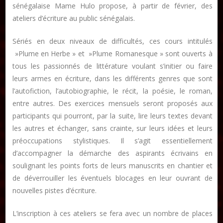
sénégalaise Mame Hulo propose, à partir de février, des
ateliers d’écriture au public sénégalais.
Publier un article
Sériés en deux niveaux de difficultés, ces cours intitulés
»Plume en Herbe » et »Plume Romanesque » sont ouverts à
DON
tous les passionnés de littérature voulant s’initier ou faire
leurs armes en écriture, dans les différents genres que sont
l’autofiction, l’autobiographie, le récit, la poésie, le roman,
Les ateliers d’écriture littéraire
entre autres. Des exercices mensuels seront proposés aux
Formation en Édition Numérique
participants qui pourront, par la suite, lire leurs textes devant
les autres et échanger, sans crainte, sur leurs idées et leurs
préoccupations stylistiques. Il s’agit essentiellement
d’accompagner la démarche des aspirants écrivains en
soulignant les points forts de leurs manuscrits en chantier et
de déverrouiller les éventuels blocages en leur ouvrant de
nouvelles pistes d’écriture.
L’inscription à ces ateliers se fera avec un nombre de places