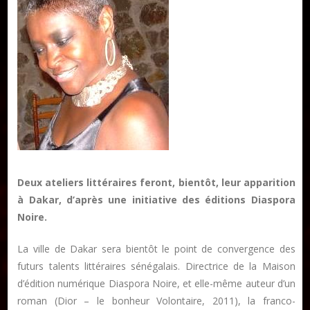
Publier un livre
Charte
Deux ateliers littéraires feront, bientôt, leur apparition
Collections
à Dakar, d’après une initiative des éditions Diaspora
Noire.
Formation en Édition Numérique
Les ateliers d’écriture littéraire
La ville de Dakar sera bientôt le point de convergence des
futurs talents littéraires sénégalais. Directrice de la Maison
Mame Hulo
d’édition numérique Diaspora Noire, et elle-même auteur d’un
AUTEURS
roman (Dior – le bonheur Volontaire, 2011), la franco-