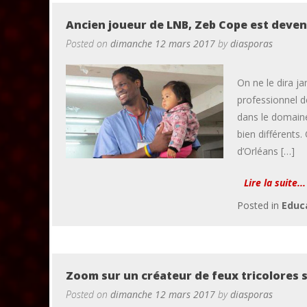
Ancien joueur de LNB, Zeb Cope est deven
Posted on
dimanche 12 mars 2017
by
diasporas
On ne le dira j
professionnel d
dans le domaine 
bien différents.
d’Orléans […]
Lire la suite...
Posted in
Educ
Zoom sur un créateur de feux tricolores 
Posted on
dimanche 12 mars 2017
by
diasporas