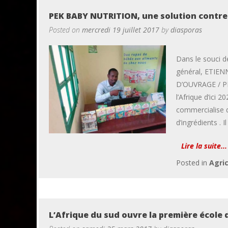
PEK BABY NUTRITION, une solution contre 
Posted on
mercredi 19 juillet 2017
by
diasporas
Dans le souci d
général, ETIEN
D’OUVRAGE / PE
l’Afrique d’ici 
commercialise d
d’ingrédients . I
Lire la suite...
Posted in
Agri
L’Afrique du sud ouvre la première école d