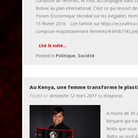
composé de femmes, et n’est accompagné dans ce
Bolivie au plan international. C’est ce qui ressort 
Forum Économique Mondial sur les inégalités Ho
15 février 2016. Lire l’article sur https://ecceafri
compose-majoritairement-femmes/#.WNbTHtLJx6
Lire la suite...
Posted in
Politique
,
Société
Au Kenya, une femme transforme le plast
Posted on
dimanche 12 mars 2017
by
diasporas
A moins de 30 a
kényane qui tra
limite que vous
Rutto se rend d