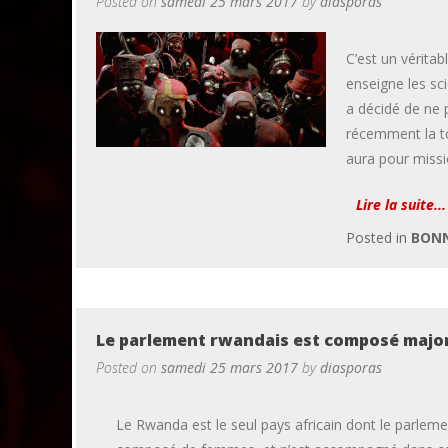
Posted on
samedi 25 mars 2017
by
diasporas
C’est un véritab
enseigne les sc
a décidé de ne p
récemment la to
aura pour missi
Lire la suite...
Posted in
BONN
Le parlement rwandais est composé majo
Posted on
samedi 25 mars 2017
by
diasporas
Le Rwanda est le seul pays africain dont le parlem