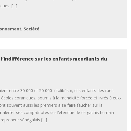
iques. […]
ronnement
,
Société
 l’indifférence sur les enfants mendiants du
aient entre 30 000 et 50 000 « talibés », ces enfants des rues
s écoles coraniques, soumis à la mendicité forcée et livrés à eux-
nt souvent aussi les premiers à se faire faucher sur la
ur alerter ses compatriotes sur l’étendue de ce gâchis humain
trepreneur sénégalais […]