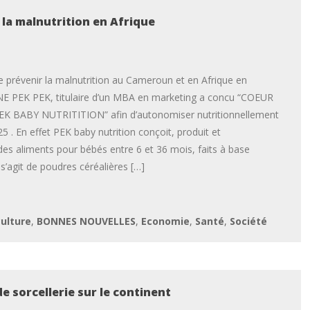
la malnutrition en Afrique
e prévenir la malnutrition au Cameroun et en Afrique en
NE PEK PEK, titulaire d’un MBA en marketing a concu “COEUR
K BABY NUTRITITION” afin d’autonomiser nutritionnellement
2025 . En effet PEK baby nutrition conçoit, produit et
es aliments pour bébés entre 6 et 36 mois, faits à base
l s’agit de poudres céréalières […]
culture
,
BONNES NOUVELLES
,
Economie
,
Santé
,
Société
e sorcellerie sur le continent