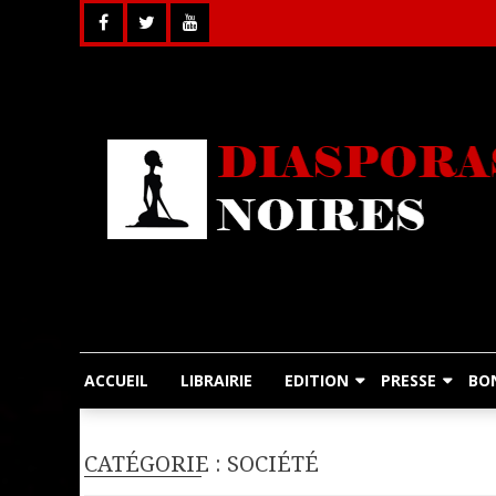
Skip
to
content
ACCUEIL
LIBRAIRIE
EDITION
PRESSE
BO
CATÉGORIE : SOCIÉTÉ