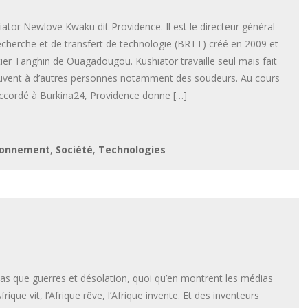
hiator Newlove Kwaku dit Providence. Il est le directeur général
cherche et de transfert de technologie (BRTT) créé en 2009 et
rtier Tanghin de Ouagadougou. Kushiator travaille seul mais fait
ouvent à d’autres personnes notamment des soudeurs. Au cours
accordé à Burkina24, Providence donne […]
ronnement
,
Société
,
Technologies
 pas que guerres et désolation, quoi qu’en montrent les médias
rique vit, l’Afrique rêve, l’Afrique invente. Et des inventeurs