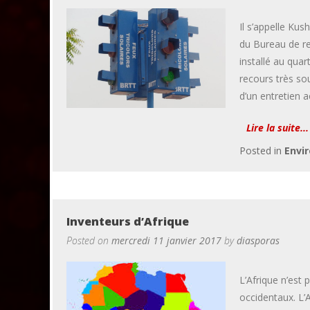
Il s’appelle Kus
du Bureau de re
installé au qua
recours très s
d’un entretien 
Lire la suite...
Posted in
Envi
Inventeurs d’Afrique
Posted on
mercredi 11 janvier 2017
by
diasporas
L’Afrique n’est
occidentaux. L’Af