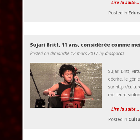
Lire la suite...
Posted in
Educ
Sujari Britt, 11 ans, considérée comme mei
Posted on
dimanche 12 mars 2017
by
diasporas
Sujari Britt, vir
décrire, le génie
sur http://cult
meilleure-violo
Lire la suite...
Posted in
Cult