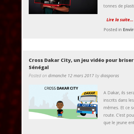
tonnes de plast
Lire la suite...
Posted in
Envi
Cross Dakar City, un jeu vidéo pour briser
Sénégal
Posted on
dimanche 12 mars 2017
by
diasporas
A Dakar, ils ser
inscrits dans le
mêmes. Et ce so
route. C’est po
que le jeune en