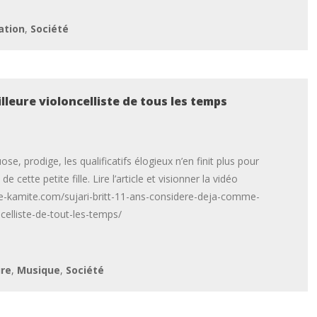
ation
,
Société
lleure violoncelliste de tous les temps
tuose, prodige, les qualificatifs élogieux n’en finit plus pour
 de cette petite fille. Lire l’article et visionner la vidéo
ure-kamite.com/sujari-britt-11-ans-considere-deja-comme-
ncelliste-de-tout-les-temps/
ure
,
Musique
,
Société