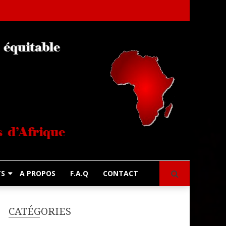
s
TS
A PROPOS
F.A.Q
CONTACT
CATÉGORIES