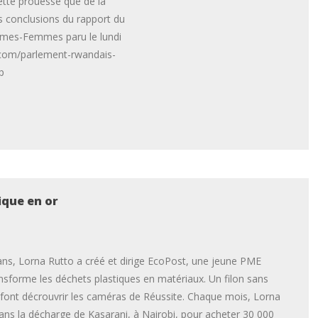
tte prouesse que de la
des conclusions du rapport du
mmes-Femmes paru le lundi
ca.com/parlement-rwandais-
p
ique en or
ns, Lorna Rutto a créé et dirige EcoPost, une jeune PME
nsforme les déchets plastiques en matériaux. Un filon sans
 font décrouvrir les caméras de Réussite. Chaque mois, Lorna
ans la décharge de Kasarani, à Nairobi, pour acheter 30 000