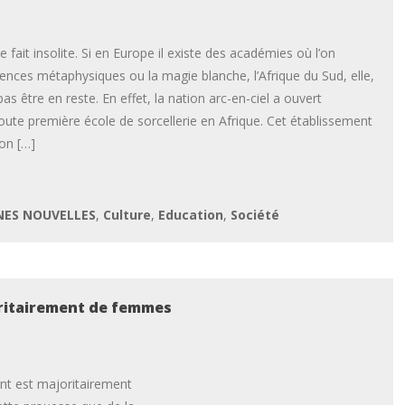
le fait insolite. Si en Europe il existe des académies où l’on
iences métaphysiques ou la magie blanche, l’Afrique du Sud, elle,
as être en reste. En effet, la nation arc-en-ciel a ouvert
ute première école de sorcellerie en Afrique. Cet établissement
on […]
ES NOUVELLES
,
Culture
,
Education
,
Société
ritairement de femmes
ent est majoritairement