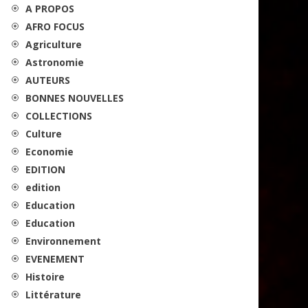
A PROPOS
AFRO FOCUS
Agriculture
Astronomie
AUTEURS
BONNES NOUVELLES
COLLECTIONS
Culture
Economie
EDITION
edition
Education
Education
Environnement
EVENEMENT
Histoire
Littérature