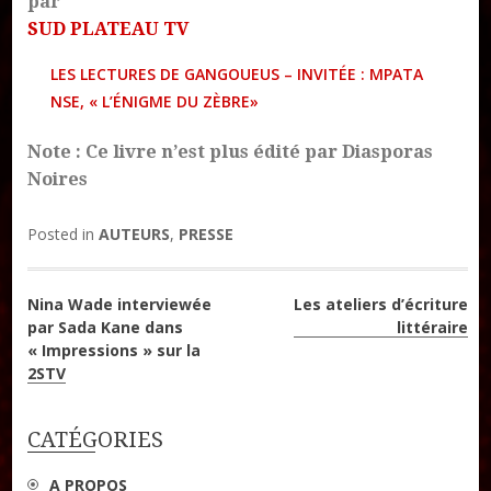
par
SUD PLATEAU TV
LES LECTURES DE GANGOUEUS – INVITÉE : MPATA
Publier un livre
NSE, « L’ÉNIGME DU ZÈBRE»
Charte
Collections
Note : Ce livre n’est plus édité par Diasporas
Formation en Édition Numérique
Noires
Les ateliers d’écriture littéraire
Posted in
AUTEURS
,
PRESSE
Mame Hulo
AUTEURS
Navigation
Nina Wade interviewée
Les ateliers d’écriture
par Sada Kane dans
littéraire
de
« Impressions » sur la
Publier un article
2STV
l’article
CATÉGORIES
DON
A PROPOS