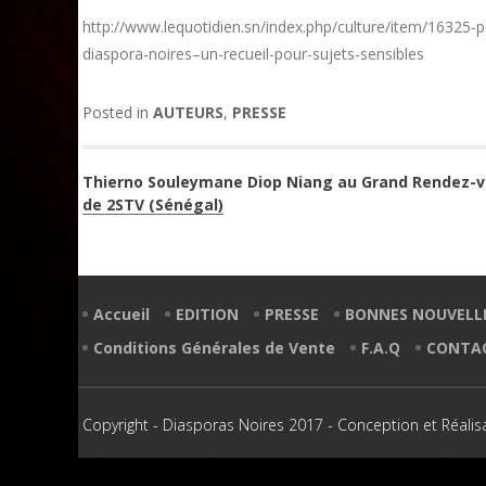
http://www.lequotidien.sn/index.php/culture/item/16325
diaspora-noires–un-recueil-pour-sujets-sensibles
Posted in
AUTEURS
,
PRESSE
Navigation
Thierno Souleymane Diop Niang au Grand Rendez-
de 2STV (Sénégal)
de
l’article
Accueil
EDITION
PRESSE
BONNES NOUVELL
Conditions Générales de Vente
F.A.Q
CONTA
Copyright - Diasporas Noires 2017 - Conception et Réalis