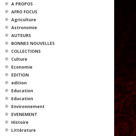
A PROPOS
AFRO FOCUS
Agriculture
Astronomie
AUTEURS
BONNES NOUVELLES
COLLECTIONS
Culture
Economie
EDITION
edition
Education
Education
Environnement
EVENEMENT
Histoire
Littérature