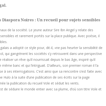
gal.
s Diaspora Noires : Un recueil pour sujets sensibles
maux de la société. Le jeune auteur Sire Ibn Angel y relate des
sensibles et rarement portés sur la place publique. Avec poésie, il
bles.
lais a adopté ce style pour, dit-il, «ne pas heurter la sensibilité de
iol, qui gangrènent les sociétés s’y retrouvent dans une perspective
 réaliser un rêve qu’il nourrissait depuis le bas âge, inspiré qu’il
le même banc et qui l’intriguait. D’ailleurs, son premier roman il l’a
 à ses interrogations. C’est ainsi que sa rencontre s’est faite avec
e Hulo à la suite d’une publication de ses écrits sur la page
ée la publication du recueil Vole et séduit les vents.
c’est de séduire le monde entier avec sa plume, d’où son titre Vole et