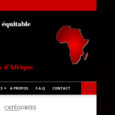
s
TS
A PROPOS
F.A.Q
CONTACT
CATÉGORIES