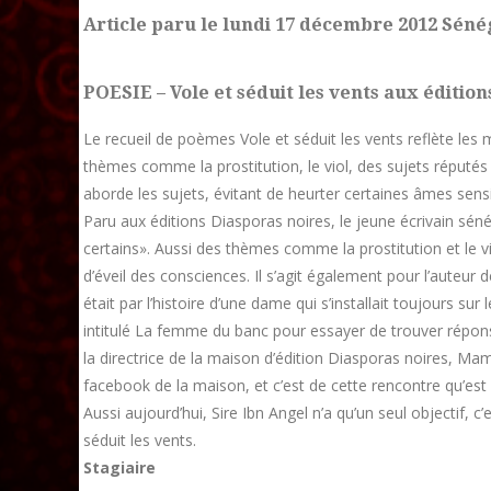
Article paru le lundi 17 décembre 2012 Séné
POESIE – Vole et séduit les vents aux édition
Le recueil de poèmes Vole et séduit les vents reflète les 
thèmes comme la prostitution, le viol, des sujets réputés 
aborde les sujets, évitant de heurter certaines âmes sensi
Paru aux éditions Diasporas noires, le jeune écrivain sénéga
certains». Aussi des thèmes comme la prostitution et le v
d’éveil des consciences. Il s’agit également pour l’auteur de
était par l’histoire d’une dame qui s’installait toujours sur 
intitulé La femme du banc pour essayer de trouver réponse
la directrice de la maison d’édition Diasporas noires, Mam
facebook de la maison, et c’est de cette rencontre qu’est n
Aussi aujourd’hui, Sire Ibn Angel n’a qu’un seul objectif, 
séduit les vents.
Stagiaire