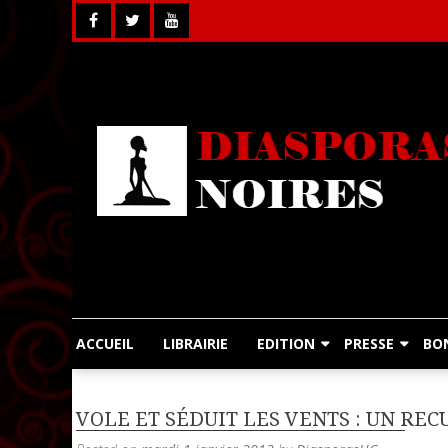
Skip
to
content
ACCUEIL
LIBRAIRIE
EDITION
PRESSE
BO
VOLE ET SÉDUIT LES VENTS : UN REC