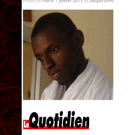
Posted on
mardi 1 janvier 2013
by
DiasporasHG