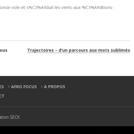
-poesie-vole-et-s%C3%A9duit-les-vents-aux-%C3%A9ditions-
vous
Trajectoires – d’un parcours aux mots sublimés
ES
AFRO FOCUS
A PROPOS
CT
ation SECK