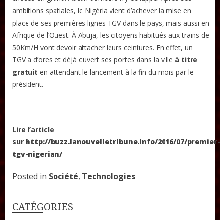
DON
ambitions spatiales, le Nigéria vient d’achever la mise en
place de ses premières lignes TGV dans le pays, mais aussi en
Afrique de l’Ouest. À Abuja, les citoyens habitués aux trains de
Les ateliers d’écriture littéraire
50Km/H vont devoir attacher leurs ceintures. En effet, un
Formation en Édition Numérique
TGV a d’ores et déjà ouvert ses portes dans la ville
à titre
gratuit
en attendant le lancement à la fin du mois par le
président.
Lire l’article
sur
http://buzz.lanouvelletribune.info/2016/07/premier
tgv-nigerian/
Posted in
Société
,
Technologies
CATÉGORIES