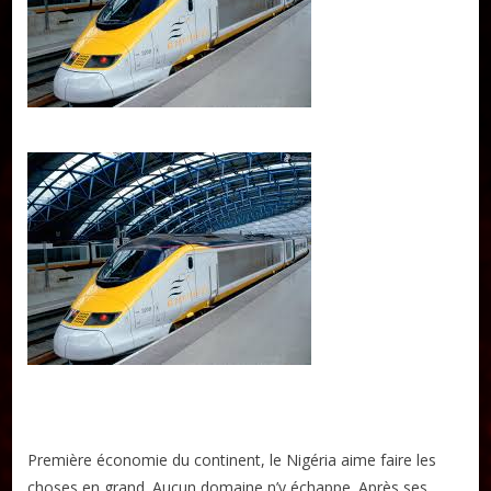
Publier un livre
Charte
Collections
Formation en Édition Numérique
Les ateliers d’écriture littéraire
Mame Hulo
AUTEURS
Publier un article
Première économie du continent, le Nigéria aime faire les
choses en grand. Aucun domaine n’y échappe. Après ses