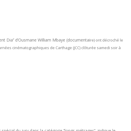
ident Dia’’ d’Ousmane William Mbaye (documentai
re) ont décroché le
rnées cinématographiques de Carthage (JCC) clôturée samedi soir à
ix spécial du jury dans la catégorie ‘’longs métrages’’, indique le