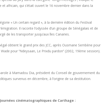
et africain, qui s’était ouvert le 16 novembre dernier dans la
gorie « Un certain regard », à la dernière édition du Festival
’émigration. Il raconte l’odyssée d’un groupe de Sénégalais et de
rgé de les transporter jusqu’aux îles Canaries.
Sénégal obtient le grand prix des JCC, après Ousmane Sembène pour
a Wade pour ‘’Ndeysaan, Le Prixdu pardon’’ (2002, 19ème session).
 parole à Mamadou Dia, président du Conseil de gouvernement du
litiques survenus en décembre, à l’origine de sa destitution.
s Journées cinématographiques de Carthage :