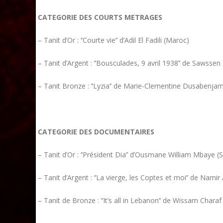
CATEGORIE DES COURTS METRAGES
– Tanit d’Or : ‘’Courte vie’’ d’Adil El Fadili (Maroc)
– Tanit d’Argent : ‘’Bousculades, 9 avril 1938’’ de Sawssen
– Tanit Bronze : ‘’Lyzia’’ de Marie-Clementine Dusabenj
CATEGORIE DES DOCUMENTAIRES
– Tanit d’Or : ‘’Président Dia’’ d’Ousmane William Mbaye (
– Tanit d’Argent : ‘’La vierge, les Coptes et moi’’ de Nam
– Tanit de Bronze : ‘’It’s all in Lebanon’’ de Wissam Charaf