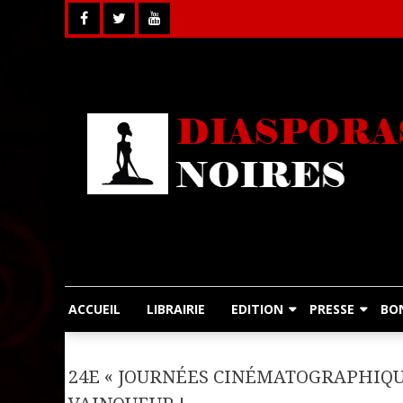
Skip
to
content
ACCUEIL
LIBRAIRIE
EDITION
PRESSE
BO
24E « JOURNÉES CINÉMATOGRAPHIQU