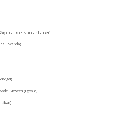
 Saya et Tarak Khaladi (Tunisie)
amba (Rwanda)
Sénégal)
ir Abdel Meseeh (Egypte)
 (Liban)