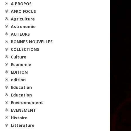
A PROPOS
AFRO FOCUS
Agriculture
Astronomie
AUTEURS
BONNES NOUVELLES
COLLECTIONS
Culture
Economie
EDITION
edition
Education
Education
Environnement
EVENEMENT
Histoire
Littérature