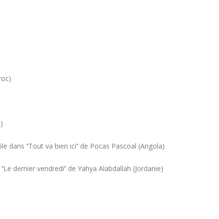
roc)
l)
le dans ‘’Tout va bien ici’’ de Pocas Pascoal (Angola)
‘’Le dernier vendredi’’ de Yahya Alabdallah (Jordanie)