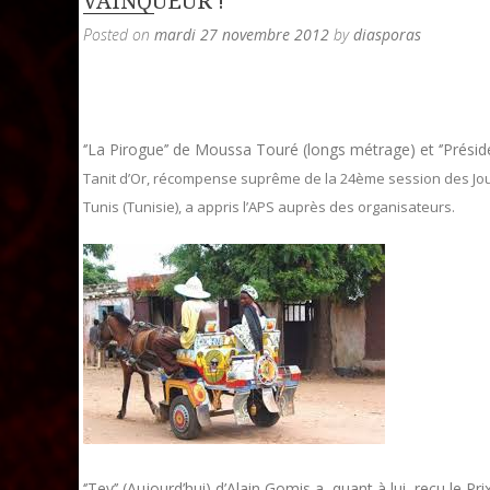
VAINQUEUR !
Posted on
mardi 27 novembre 2012
by
diasporas
‘’La Pirogue’’ de Moussa Touré (longs métrage) et ‘’Prés
Tanit d’Or, récompense suprême de la 24ème session des Jou
Tunis (Tunisie), a appris l’APS auprès des organisateurs.
‘’Tey’’ (Aujourd’hui) d’Alain Gomis a, quant à lui, reçu le Pr