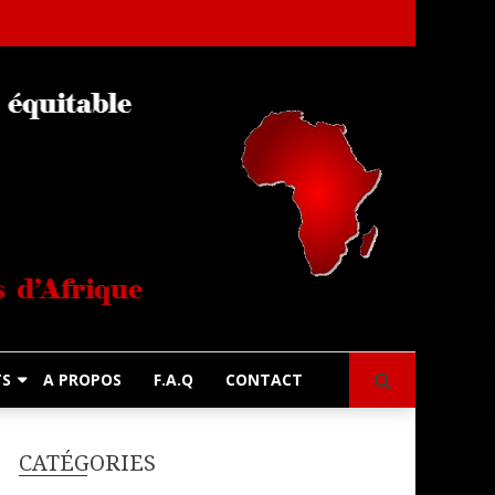
s
TS
A PROPOS
F.A.Q
CONTACT
CATÉGORIES