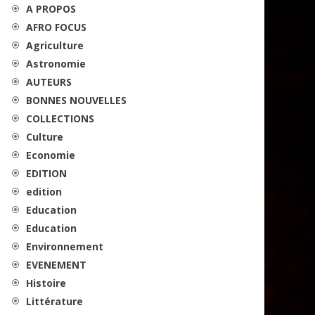
A PROPOS
AFRO FOCUS
Agriculture
Astronomie
AUTEURS
BONNES NOUVELLES
COLLECTIONS
Culture
Economie
EDITION
edition
Education
Education
Environnement
EVENEMENT
Histoire
Littérature