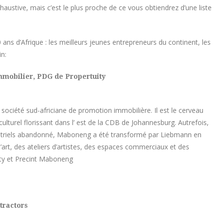
exhaustive, mais c’est le plus proche de ce vous obtiendrez d’une liste
ns d’Afrique : les meilleurs jeunes entrepreneurs du continent, les
in:
mobilier, PDG de Propertuity
 société sud-africiane de promotion immobilière. Il est le cerveau
culturel florissant dans l’ est de la CDB de Johannesburg. Autrefois,
dustriels abandonné, Maboneng a été transformé par Liebmann en
art, des ateliers d’artistes, des espaces commerciaux et des
ity et Precint Maboneng
tractors