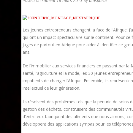
Posted on
samedi 16 mars 2013
by
diasporas
Les jeunes entrepreneurs changent la face de l’Afrique. J’
qui ont un impact spectaculaire sur le continent. Pour ce 
juges de partout en Afrique pour aider à identifier ce gr
ans.
De l’immobilier aux services financiers en passant par la f
santé, l’agriculture et la mode, les 30 jeunes entrepreneur
impatients de changer l’Afrique. Ensemble, ils représentent 
intellectuel de leur génération.
Ils résolvent des problèmes tels que la pénurie de soins de
gestion des déchets, construisent des communautés virt
d’entre eux fabriquent des aliments que nous aimons, c
développent des applications sympas pour les téléphones m