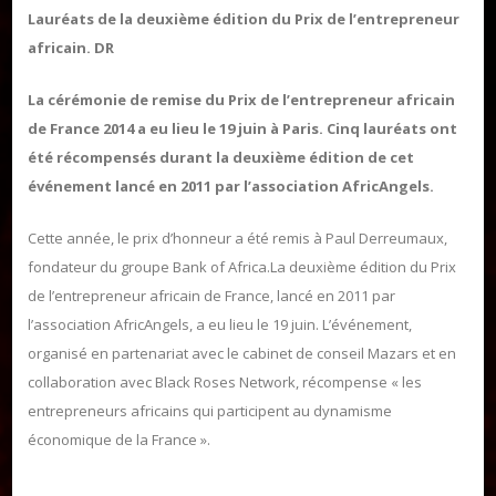
Lauréats de la deuxième édition du Prix de l’entrepreneur
africain. DR
La cérémonie de remise du Prix de l’entrepreneur africain
de France 2014 a eu lieu le 19 juin à Paris. Cinq lauréats ont
été récompensés durant la deuxième édition de cet
Publier un livre
événement lancé en 2011 par l’association AfricAngels.
Charte
Collections
Cette année, le prix d’honneur a été remis à Paul Derreumaux,
Formation en Édition Numérique
fondateur du groupe Bank of Africa.La deuxième édition du Prix
Les ateliers d’écriture littéraire
de l’entrepreneur africain de France, lancé en 2011 par
l’association AfricAngels, a eu lieu le 19 juin. L’événement,
organisé en partenariat avec le cabinet de conseil Mazars et en
Mame Hulo
collaboration avec Black Roses Network, récompense « les
AUTEURS
entrepreneurs africains qui participent au dynamisme
économique de la France ».
Publier un article