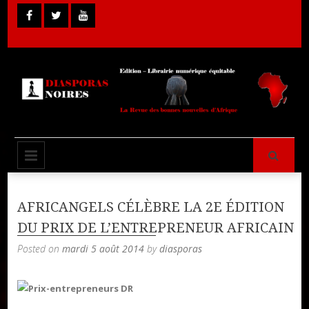
Skip
to
content
Librairie Numérique équitable
Diasporas
PRIMARY MENU
Noires
AFRICANGELS CÉLÈBRE LA 2E ÉDITION
DU PRIX DE L’ENTREPRENEUR AFRICAIN
Posted on
mardi 5 août 2014
by
diasporas