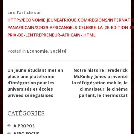
Lire l’article sur
DON
HTTP://ECONOMIE.JEUNEAFRIQUE.COM/REGIONS/INTERNATI
PANAFRICAIN/22439-AFRICANGELS-CELEBRE-LA-2E-EDITION-D
Les ateliers d’écriture littéraire
PRIX-DE-LENTREPRENEUR-AFRICAIN-.HTML
Formation en Édition Numérique
Posted in
Economie
,
Société
Navigation
Un jeune étudiant met en
Notre histoire : Frederick
place une plateforme
McKinley Jones a inventé
de
d’intégration pour les
la réfrigération mobile, le
universités et écoles
climatiseur, le cinéma
l’article
privées sénégalaises
parlant, le thermostat
CATÉGORIES
A PROPOS
AFRO FOCUS