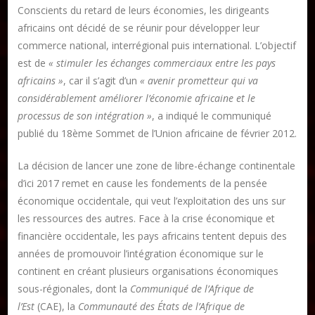
Conscients du retard de leurs économies, les dirigeants
Mame Hulo
africains ont décidé de se réunir pour développer leur
AUTEURS
commerce national, interrégional puis international. L’objectif
est de
« stimuler les échanges commerciaux entre les pays
africains »
, car il s’agit d’un
« avenir prometteur qui va
Publier un article
considérablement améliorer l’économie africaine et le
processus de son intégration »
, a indiqué le communiqué
publié du 18ème Sommet de l’Union africaine de février 2012.
DON
La décision de lancer une zone de libre-échange continentale
d’ici 2017 remet en cause les fondements de la pensée
Les ateliers d’écriture littéraire
économique occidentale, qui veut l’exploitation des uns sur
Formation en Édition Numérique
les ressources des autres. Face à la crise économique et
financière occidentale, les pays africains tentent depuis des
années de promouvoir l’intégration économique sur le
continent en créant plusieurs organisations économiques
sous-régionales, dont la
Communiqué de l’Afrique de
l’Est
(CAE), la
Communauté des États de l’Afrique de