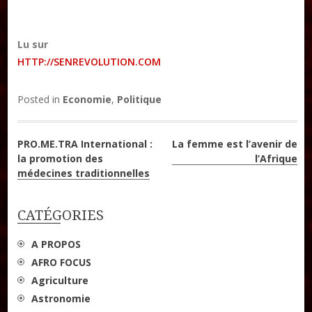
Lu sur
HTTP://SENREVOLUTION.COM
Posted in
Economie
,
Politique
Navigation
PRO.ME.TRA International :
La femme est l’avenir de
la promotion des
l’Afrique
de
médecines traditionnelles
l’article
CATÉGORIES
A PROPOS
AFRO FOCUS
Agriculture
Astronomie