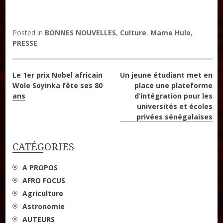
Posted in
BONNES NOUVELLES
,
Culture
,
Mame Hulo
,
PRESSE
Navigation
Le 1er prix Nobel africain
Un jeune étudiant met en
Wole Soyinka fête ses 80
place une plateforme
de
ans
d’intégration pour les
universités et écoles
l’article
privées sénégalaises
CATÉGORIES
A PROPOS
AFRO FOCUS
Agriculture
Astronomie
AUTEURS