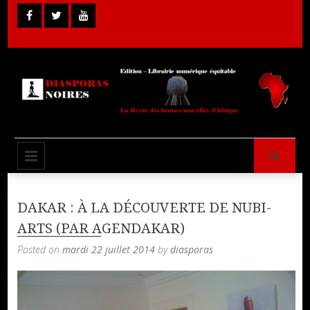
Skip
to
content
Librairie Numérique équitable
Diasporas
PRIMARY MENU
Noires
DAKAR : À LA DÉCOUVERTE DE NUBI-
ARTS (PAR AGENDAKAR)
Posted on
mardi 22 juillet 2014
by
diasporas