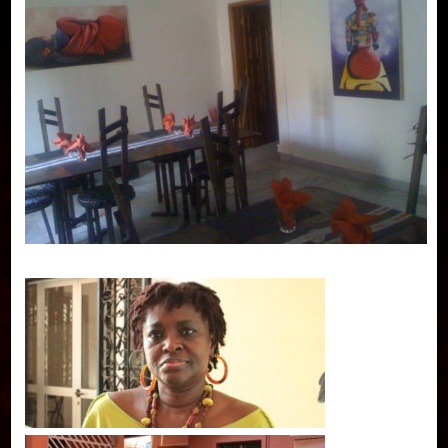
Publier un livre
Charte
Collections
Formation en Édition Numérique
Les ateliers d’écriture littéraire
Mame Hulo
AUTEURS