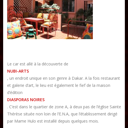
Publier un article
DON
Les ateliers d’écriture littéraire
Formation en Édition Numérique
Le car est allé à la découverte de
NUBI-ARTS
, un endroit unique en son genre à Dakar. A la fois restaurant
et galerie d’art, le lieu est également le fief de la maison
d’édition
DIASPORAS NOIRES
. C’est dans le quartier de zone A, à deux pas de l’église Sainte
Thérèse située non loin de l’E.N.A, que l’établissement dirigé
par Mame Hulo est installé depuis quelques mois.