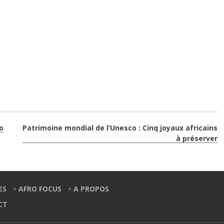
o
Patrimoine mondial de l’Unesco : Cinq joyaux africains
à préserver
ES
AFRO FOCUS
A PROPOS
CT