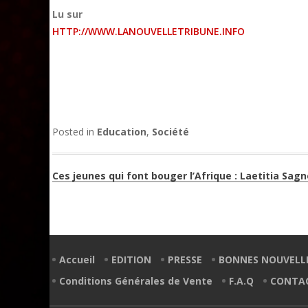
Lu sur
HTTP://WWW.LANOUVELLETRIBUNE.INFO
Posted in
Education
,
Société
Navigation
Ces jeunes qui font bouger l’Afrique : Laetitia Sagn
de
l’article
Accueil
EDITION
PRESSE
BONNES NOUVELL
Conditions Générales de Vente
F.A.Q
CONTA