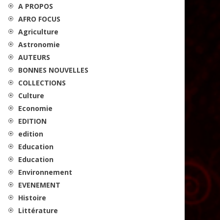
A PROPOS
AFRO FOCUS
Agriculture
Astronomie
AUTEURS
BONNES NOUVELLES
COLLECTIONS
Culture
Economie
EDITION
edition
Education
Education
Environnement
EVENEMENT
Histoire
Littérature