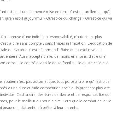
fant est ainsi une semence mise en terre. C’est naturellement qu’il
er, qu’en est-il aujourd’hui ? Qu’est-ce qui change ? Qu’est-ce qui va
aire preuve d’une indicible irresponsabilité, n’autorisent plus
 c’est-à-dire sans compter, sans limites ni limitation. L’éducation de
ale ou clanique. C’est désormais l’affaire quasi exclusive des
part entière. Aussi accepte-t-elle, de moins en moins, d’être une
 corps. Elle contrôle la taille de sa famille. Elle ajuste celle-ci à
el soutien n’est pas automatique, tout porte à croire qu’il est plus
tés à une dure et rude compétition sociale. Ils prennent plus vite
ndividus. C’est-à-dire, des êtres de liberté et de responsabilité qui
es, pour le meilleur ou pour le pire. Ceux que le combat de la vie
i beaucoup d’attention à prêter à leur parents.