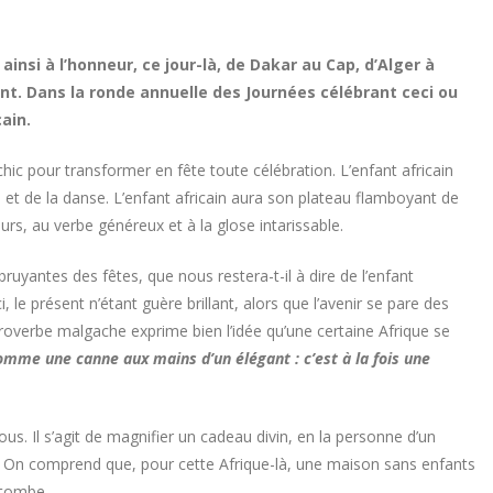
t ainsi à l’honneur, ce jour-là, de Dakar au Cap, d’Alger à
t. Dans la ronde annuelle des Journées célébrant ceci ou
cain.
chic pour transformer en fête toute célébration. L’enfant africain
t de la danse. L’enfant africain aura son plateau flamboyant de
s, au verbe généreux et à la glose intarissable.
ruyantes des fêtes, que nous restera-t-il à dire de l’enfant
, le présent n’étant guère brillant, alors que l’avenir se pare des
proverbe malgache exprime bien l’idée qu’une certaine Afrique se
omme une canne aux mains d’un élégant : c’est à la fois une
ous. Il s’agit de magnifier un cadeau divin, en la personne d’un
e. On comprend que, pour cette Afrique-là, une maison sans enfants
 tombe.