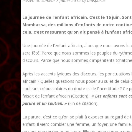
Posted on
samedi 7 juillet 2012
by
diasporas
La journée de l’enfant africain. C’est le 16 juin. Son
Mombassa, des millions d’enfants de notre continen
cela, c’est rassurant qu’on ait pensé à l’Enfant afri
Une journée de l’enfant africain, alors que nous avons le 
sera fêté. Parce que nous sommes les peuples du rythme e
discours. Parce que nous sommes d’impénitents tchatcheur
Après les accents lyriques des discours, les ponctuations b
africain ? Quelles questions nous poser au sujet de celui-ci
couleurs crépusculaires du doute et de l’incertitude ? Ce 
faisait de l’enfant africain (Citation) :
« Les enfants sont c
parure et un soutien. »
(Fin de citation).
La parure, c’est ce qu’on se plaît à exposer au regard de t
enfant. Il vient combler une femme, un foyer, une famill
ne peut que résonner en creux. Elle résonne comme une