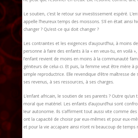
Le soutien, c’est le retour sur investissement espéré. L’en
appelle l’heureux temps des moissons. S’il en était ainsi hi
changer ? Qu’est-ce qui doit changer ?
Les contraintes et les exigences d’aujourd’hui, à moins de f
personne à faire des enfants à la « en veux-tu, en voilà »,
l’enfant revient de moins en moins à la communauté famili
géniteurs de celui-ci. Et puis, la femme veut être mère à 
simple reproductrice. Elle revendique d’être maîtresse de son
ses revenus, à ses ressources, à ses charges.
L’enfant africain, le soutien de ses parents ? Outre qu’un t
moral que matériel. Les enfants d’aujourd’hui sont confron
leur autonomie. Ils s’affirment tout aussi vite comme des i
ont la capacité de choisir par eux-mêmes et pour eux-mêm
et pour la vie accapare ainsi n’ont ni beaucoup de temps n