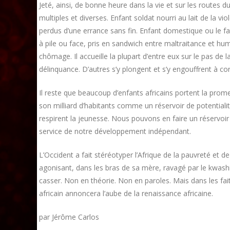
Jeté, ainsi, de bonne heure dans la vie et sur les routes 
multiples et diverses. Enfant soldat nourri au lait de la vi
perdus d’une errance sans fin. Enfant domestique ou le 
à pile ou face, pris en sandwich entre maltraitance et hum
chômage. Il accueille la plupart d’entre eux sur le pas de 
délinquance. D’autres s’y plongent et s’y engouffrent à co
Il reste que beaucoup d’enfants africains portent la promes
son milliard d’habitants comme un réservoir de potentiali
respirent la jeunesse. Nous pouvons en faire un réservoi
service de notre développement indépendant.
L’Occident a fait stéréotyper l’Afrique de la pauvreté et d
agonisant, dans les bras de sa mère, ravagé par le kwash
casser. Non en théorie. Non en paroles. Mais dans les fait
africain annoncera l’aube de la renaissance africaine.
par Jérôme Carlos