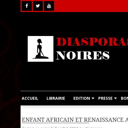
Skip
to
content
ACCUEIL
LIBRAIRIE
EDITION
PRESSE
BO
ENFANT AFRICAIN ET RENAISSANCE 