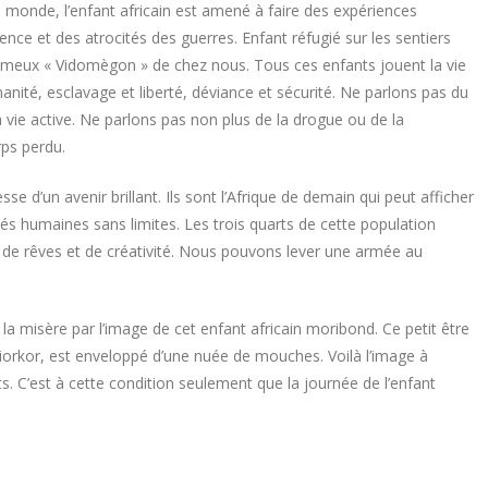
du monde, l’enfant africain est amené à faire des expériences
olence et des atrocités des guerres. Enfant réfugié sur les sentiers
fameux « Vidomègon » de chez nous. Tous ces enfants jouent la vie
anité, esclavage et liberté, déviance et sécurité. Ne parlons pas du
la vie active. Ne parlons pas non plus de la drogue ou de la
rps perdu.
se d’un avenir brillant. Ils sont l’Afrique de demain qui peut afficher
tés humaines sans limites. Les trois quarts de cette population
r de rêves et de créativité. Nous pouvons lever une armée au
e la misère par l’image de cet enfant africain moribond. Ce petit être
iorkor, est enveloppé d’une nuée de mouches. Voilà l’image à
s. C’est à cette condition seulement que la journée de l’enfant