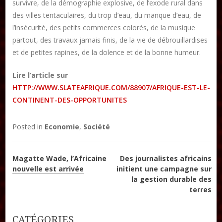
survivre, de la démographie explosive, de l’exode rural dans
DON
des villes tentaculaires, du trop d’eau, du manque d’eau, de
l’insécurité, des petits commerces colorés, de la musique
Les ateliers d’écriture littéraire
partout, des travaux jamais finis, de la vie de débrouillardises
et de petites rapines, de la dolence et de la bonne humeur.
Formation en Édition Numérique
Lire l’article sur
HTTP://WWW.SLATEAFRIQUE.COM/88907/AFRIQUE-EST-LE-
CONTINENT-DES-OPPORTUNITES
Posted in
Economie
,
Société
Navigation
Magatte Wade, l’Africaine
Des journalistes africains
nouvelle est arrivée
initient une campagne sur
de
la gestion durable des
terres
l’article
CATÉGORIES