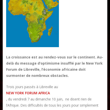
Publier un livre
Charte
Collections
Formation en Édition Numérique
La croissance est au rendez-vous sur le continent. Au-
Les ateliers d’écriture littéraire
delà du message d’optimisme insufflé par le New York
Forum de Libreville, l’économie africaine doit
Mame Hulo
surmonter de nombreux obstacles.
AUTEURS
Trois jours passés à Libreville au
NEW YORK FORUM AFRICA
Publier un article
, du vendredi 7 au dimanche 10 juin, ne disent rien de
l’Afrique. Des difficultés de tous les jours pour simplement