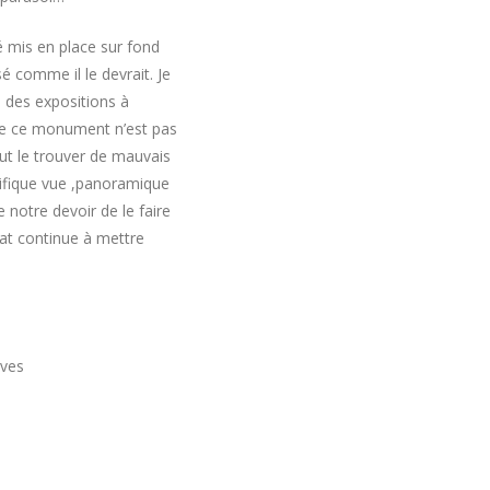
été mis en place sur fond
é comme il le devrait. Je
y a des expositions à
 que ce monument n’est pas
ut le trouver de mauvais
nifique vue ,panoramique
e notre devoir de le faire
’État continue à mettre
aves