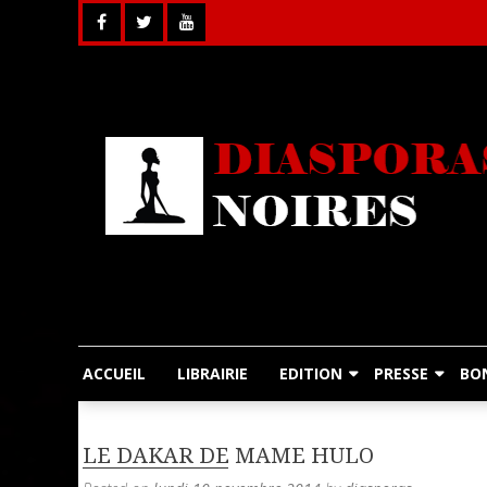
Skip
to
content
ACCUEIL
LIBRAIRIE
EDITION
PRESSE
BO
LE DAKAR DE MAME HULO