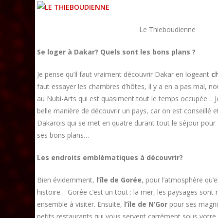
Le Thieboudienne
Se loger à Dakar? Quels sont les bons plans ?
Je pense qu’il faut vraiment découvrir Dakar en logeant
ch
faut essayer les chambres d’hôtes, il y a en a pas mal, no
au Nubi-Arts qui est quasiment tout le temps occupée… J
belle manière de découvrir un pays, car on est conseillé e
Dakarois qui se met en quatre durant tout le séjour pour fa
ses bons plans…
Les endroits emblématiques à découvrir?
Bien évidemment,
l’île de Gorée
, pour l’atmosphère qu’
histoire… Gorée c’est un tout : la mer, les paysages sont 
ensemble à visiter. Ensuite,
l’île de N’Gor
pour ses magnif
petits restaurants qui vous servent carrément sous votre