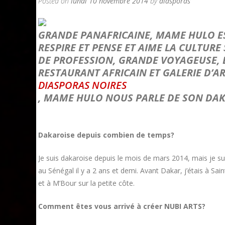
Posted on
lundi 10 novembre 2014
by
diasporas
GRANDE PANAFRICAINE, MAME HULO ES
RESPIRE ET PENSE ET AIME LA CULTUR
DE PROFESSION, GRANDE VOYAGEUSE, E
RESTAURANT AFRICAIN ET GALERIE D’A
DIASPORAS NOIRES
, MAME HULO NOUS PARLE DE SON DAK
Dakaroise depuis combien de temps?
Je suis dakaroise depuis le mois de mars 2014, mais je su
au Sénégal il y a 2 ans et demi. Avant Dakar, j’étais à Sa
et à M’Bour sur la petite côte.
Comment êtes vous arrivé à créer NUBI ARTS?