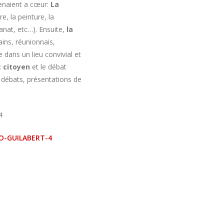
 tenaient a cœur:
La
re, la peinture, la
sanat, etc…). Ensuite,
la
ains, réunionnais,
 dans un lieu convivial et
 citoyen
et le débat
s débats, présentations de