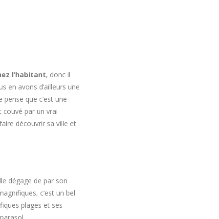
ez l’habitant
, donc il
us en avons d’ailleurs une
e pense que c’est une
t couvé par un vrai
ire découvrir sa ville et
elle dégage de par son
magnifiques, c’est un bel
iques plages et ses
 parasol…