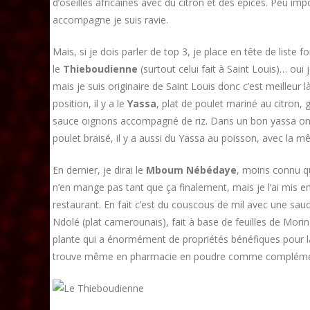
d’oseilles africaines avec du citron et des épices. Peu impor
accompagne je suis ravie.
Mais, si je dois parler de top 3, je place en tête de liste 
le
Thieboudienne
(surtout celui fait à Saint Louis)… oui 
mais je suis originaire de Saint Louis donc c’est meilleur l
position, il y a le
Yassa
, plat de poulet mariné au citron, g
sauce oignons accompagné de riz. Dans un bon yassa on 
poulet braisé, il y a aussi du Yassa au poisson, avec la m
En dernier, je dirai le
Mboum Nébédaye
, moins connu q
n’en mange pas tant que ça finalement, mais je l’ai mis 
restaurant. En fait c’est du couscous de mil avec une sau
Ndolé (plat camerounais), fait à base de feuilles de Mori
plante qui a énormément de propriétés bénéfiques pour l
trouve même en pharmacie en poudre comme complémen