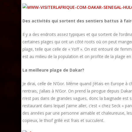
Des activités qui sortent des sentiers battus à fai
Il y a des endroits assez typiques et qui sortent de l’ordina
certaines plages qui ont un côté roots où on peut manger 
plage, telle que celle de « Yoff ». On est entouré de femm
est au milieu de la population et on profite de la plage 
La meilleure plage de Dakar?
Je dirai, celle de N’Gor. Même quand j’étais en Europe à c
rentrais, j’allais à N’Gor. On prend la pirogue depuis Dakar 
n’est pas dans de grandes vagues, donc la baignade est sé
restaurant dans lequel j’aime aller, c’est « chez Seck » par
des années par une personne aimable et chaleureuse, les 
copieux, le thiof grillé est frais et succulent.