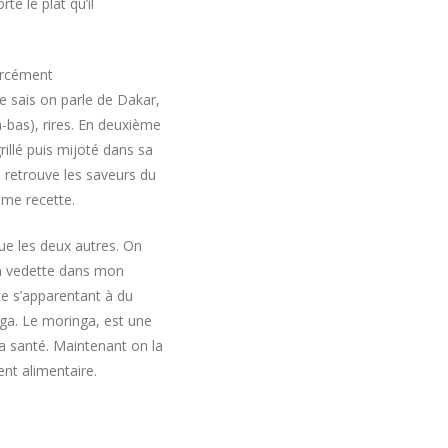
te le plat qu’il
forcément
je sais on parle de Dakar,
à-bas), rires. En deuxième
rillé puis mijoté dans sa
retrouve les saveurs du
ême recette.
ue les deux autres. On
en vedette dans mon
ce s’apparentant à du
nga. Le moringa, est une
a santé. Maintenant on la
t alimentaire.