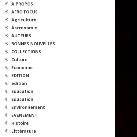
A PROPOS
AFRO FOCUS
Agriculture
Astronomie
AUTEURS
BONNES NOUVELLES
COLLECTIONS
Culture
Economie
EDITION
edition
Education
Education
Environnement
EVENEMENT
Histoire
Littérature