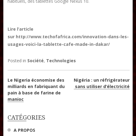
habituels, des tablettes Google Nexus 10.
DON
Les ateliers d’écriture littéraire
Lire l’article
Formation en Édition Numérique
sur http://www.techofafrica.com/innovation-dans-les-
usages-voici-la-tablette-cafe-made-in-dakar/
Posted in
Société
,
Technologies
Navigation
Le Nigeria économise des
Nigéria : un réfrigérateur
milliards en fabriquant du
sans utiliser d’électricité
de
pain à base de farine de
manioc
l’article
CATÉGORIES
A PROPOS