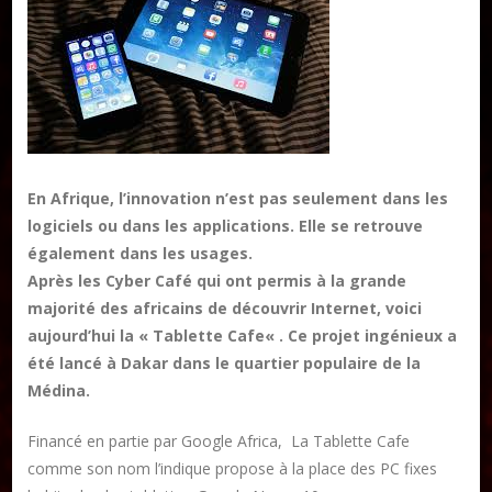
Publier un livre
Charte
Collections
En Afrique, l’innovation n’est pas seulement dans les
Formation en Édition Numérique
logiciels ou dans les applications. Elle se retrouve
également dans les usages.
Les ateliers d’écriture littéraire
Après les Cyber Café qui ont permis à la grande
majorité des africains de découvrir Internet, voici
Mame Hulo
aujourd’hui la « Tablette Cafe« . Ce projet ingénieux a
AUTEURS
été lancé à Dakar dans le quartier populaire de la
Médina.
Publier un article
Financé en partie par Google Africa, La Tablette Cafe
comme son nom l’indique propose à la place des PC fixes