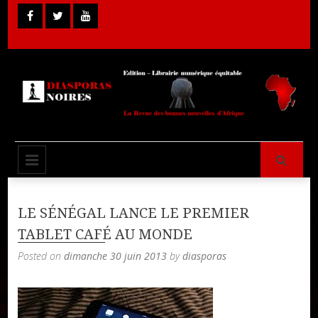
Skip
to
content
Librairie Numérique équitable
Diasporas
PRIMARY MENU
Noires
LE SÉNÉGAL LANCE LE PREMIER
TABLET CAFÉ AU MONDE
Posted on
dimanche 30 juin 2013
by
diasporas