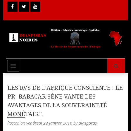
Skip
to
content
Librairie Numérique équitable
Diasporas
PRIMARY MENU
Noires
LES RVS DE L’AFRIQUE CONSCIENTE : LE
PR. BABACAR SÈNE VANTE LES
AVANTAGES DE LA SOUVERAINETÉ
MONÉTAIRE
Posted on
vendredi 22 janvier 2016
by
diasporas