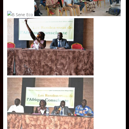
Publier un livre
Charte
Collections
Formation en Édition Numérique
Les ateliers d’écriture littéraire
Mame Hulo
AUTEURS
Publier un article