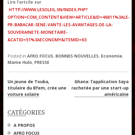
Lire l’artcile sur
HTTP://WWW.LESOLEIL.SN/INDEX.PHP?
OPTION=COM_CONTENT&VIEW=ARTICLE&ID=46811%3ALE-
PR-BABACAR-SENE-VANTE-LES-AVANTAGES-DE-LA-
SOUVERAINETE-MONETAIRE-
&CATID=51%3AECONOMY&ITEMID=63
Posted in
AFRO FOCUS
,
BONNES NOUVELLES
,
Economie
,
Mame Hulo
,
PRESSE
Navigation
Un jeune de Touba,
Ghana: l’application Saya
titulaire du Bfem, crée une
rachetée par une start-up
de
voiture solaire
américaine
l’article
CATÉGORIES
A PROPOS
AFRO FOCUS