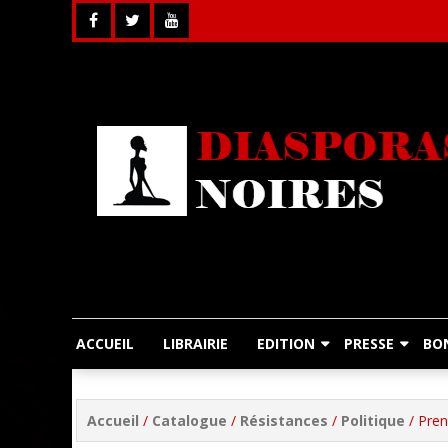
Skip
to
content
ACCUEIL
LIBRAIRIE
EDITION
PRESSE
BO
Accueil
/
Catalogue
/
Résistances
/
Politique
/ Pren