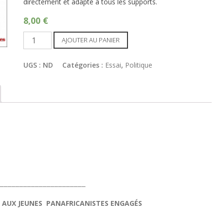
directement et adapté à tous les supports.
8,00
€
quantité
AJOUTER AU PANIER
de
Prenez
UGS :
ND
Catégories :
Essai
,
Politique
le
pouvoir
!
______________________
RT AUX JEUNES PANAFRICANISTES ENGAGÉS