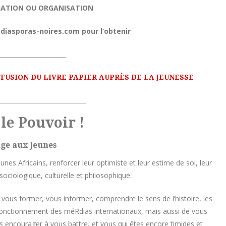
IATION OU ORGANISATION
diasporas-noires.com pour l’obtenir
______________________
FUSION DU LIVRE PAPIER AUPRÈS DE LA JEUNESSE
_____________________________
le Pouvoir !
ge aux Jeunes
eunes Africains, renforcer leur optimiste et leur estime de soi, leur
sociologique, culturelle et philosophique…
à vous former, vous informer, comprendre le sens de l’histoire, les
 fonctionnement des méRdias internationaux, mais aussi de vous
us encourager à vous battre, et vous qui êtes encore timides et