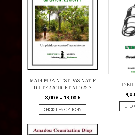
MADEMBA N’EST PAS NATIF
L’ŒI
DU TERROIR. ET ALORS ?
9,0
8,00
€
–
13,00
€
CHOI
CHOIX DES OPTIONS