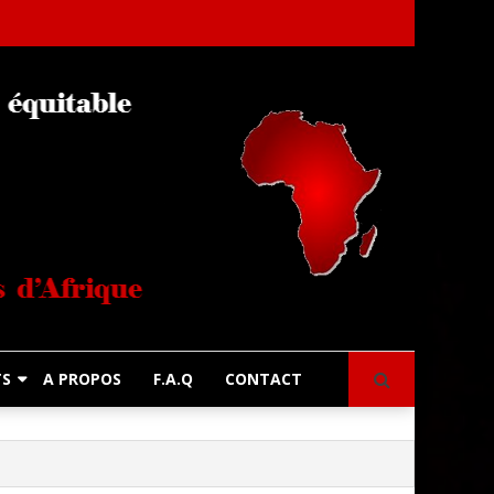
s
TS
A PROPOS
F.A.Q
CONTACT