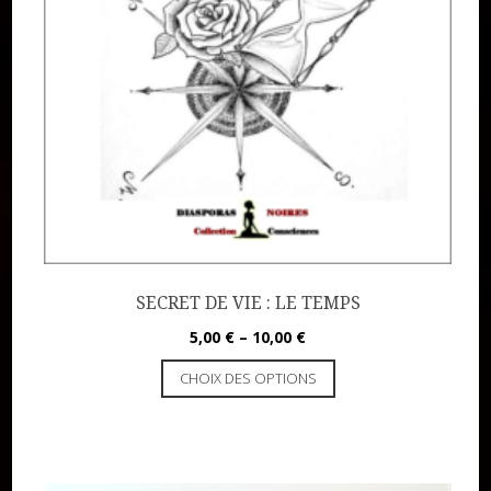
Publier un livre
Charte
Collections
Formation en Édition Numérique
Les ateliers d’écriture littéraire
Mame Hulo
AUTEURS
SECRET DE VIE : LE TEMPS
Publier un article
5,00
€
–
10,00
€
CHOIX DES OPTIONS
DON
Les ateliers d’écriture littéraire