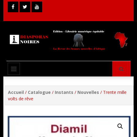
Skip
to
content
Librairie Numérique équitable
Diasporas
PRIMARY MENU
Noires
Accueil
/
Catalogue
/
Instants
/
Nouvelles
/ Trente mille
volts de rêve