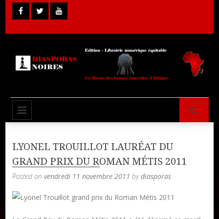
Skip
to
content
Librairie Numérique équitable
Diasporas
PRIMARY MENU
Noires
LYONEL TROUILLOT LAURÉAT DU
GRAND PRIX DU ROMAN MÉTIS 2011
Posted on
vendredi 11 novembre 2011
by
diasporas