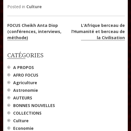
Posted in
Culture
Les ateliers d’écriture littéraire
Formation en Édition Numérique
Navigation
FOCUS Cheikh Anta Diop
L’Afrique berceau de
(conférences, interviews,
l’Humanité et berceau de
de
méthode)
la Civilisation
l’article
CATÉGORIES
A PROPOS
AFRO FOCUS
Agriculture
Astronomie
AUTEURS
BONNES NOUVELLES
COLLECTIONS
Culture
Economie