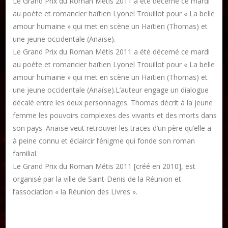
Le Grand Prix du Roman Métis 2011 a été décerné ce mardi
au poète et romancier haïtien Lyonel Trouillot pour « La belle
amour humaine » qui met en scène un Haïtien (Thomas) et
une jeune occidentale (Anaïse).
Publier un livre
Le Grand Prix du Roman Métis 2011 a été décerné ce mardi
Charte
au poète et romancier haïtien Lyonel Trouillot pour « La belle
Collections
amour humaine » qui met en scène un Haïtien (Thomas) et
Formation en Édition Numérique
une jeune occidentale (Anaïse).L’auteur engage un dialogue
décalé entre les deux personnages. Thomas décrit à la jeune
Les ateliers d’écriture littéraire
femme les pouvoirs complexes des vivants et des morts dans
son pays. Anaïse veut retrouver les traces d’un père qu’elle a
Mame Hulo
à peine connu et éclaircir l’énigme qui fonde son roman
AUTEURS
familial.
Le Grand Prix du Roman Métis 2011 [créé en 2010], est
Publier un article
organisé par la ville de Saint-Denis de la Réunion et
l’association « la Réunion des Livres ».
DON