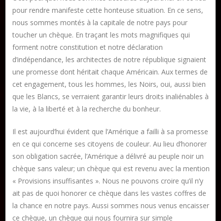
pour rendre manifeste cette honteuse situation. En ce sens,
Charte
nous sommes montés à la capitale de notre pays pour
Collections
toucher un chèque. En traçant les mots magnifiques qui
Formation en Édition Numérique
forment notre constitution et notre déclaration
Les ateliers d’écriture littéraire
d’indépendance, les architectes de notre république signaient
une promesse dont héritait chaque Américain. Aux termes de
Mame Hulo
cet engagement, tous les hommes, les Noirs, oui, aussi bien
AUTEURS
que les Blancs, se verraient garantir leurs droits inaliénables à
la vie, à la liberté et à la recherche du bonheur.
Publier un article
Il est aujourd’hui évident que l’Amérique a failli à sa promesse
en ce qui concerne ses citoyens de couleur. Au lieu d’honorer
son obligation sacrée, l’Amérique a délivré au peuple noir un
DON
chèque sans valeur; un chèque qui est revenu avec la mention
« Provisions insuffisantes ». Nous ne pouvons croire qu’il n’y
ait pas de quoi honorer ce chèque dans les vastes coffres de
Les ateliers d’écriture littéraire
la chance en notre pays. Aussi sommes nous venus encaisser
Formation en Édition Numérique
ce chèque, un chèque qui nous fournira sur simple