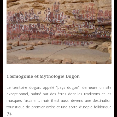
Publier un livre
Charte
Cosmogonie et Mythologie Dogon
Collections
Formation en Édition Numérique
Le territoire dogon, appelé “pays dogon”, demeure un site
Les ateliers d’écriture littéraire
exceptionnel, habité par des êtres dont les traditions et les
masques fascinent, mais il est aussi devenu une destination
touristique de premier ordre et une sorte d’utopie folklorique
Mame Hulo
(3).
AUTEURS