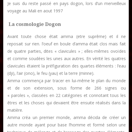
Je suis du reste passé en pays dogon, lors d’un merveilleux
voyage au Mali en aout 1997
Publier un article
La cosmologie Dogon
Avant toute chose était amma (etre suprême) et il ne
DON
reposait sur rien. l’oeuf en boule d’amma était clos mais fait
de quatre parties, dites « clavicules » ; elles-mêmes ovoïdes
Les ateliers d’écriture littéraire
et comme soudées les unes aux autres. En vérité les quatres
Formation en Édition Numérique
clavicules étaient la préfiguration des quartes éléments : l’eau
(dji), l’air (ono), le feu (yau) et la terre (minne).
Amma commença par tracer en lui-même le plan du monde
et de son extension, sous forme de 266 signes ou
« paroles », classées en 22 catégories et connotant tous les
êtres et les choses qui devaient être ensuite réalisés dans la
matière.
Amma créa un premier monde, amma décida de créer un
autre monde ayant pour base l’homme et formé selon une