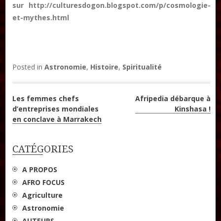
sur http://culturesdogon.blogspot.com/p/cosmologie-
et-mythes.html
Posted in
Astronomie
,
Histoire
,
Spiritualité
Navigation
Les femmes chefs
Afripedia débarque à
d’entreprises mondiales
Kinshasa !
de
en conclave à Marrakech
l’article
CATÉGORIES
A PROPOS
AFRO FOCUS
Agriculture
Astronomie
AUTEURS