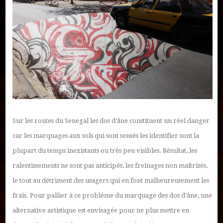
Publier un livre
Charte
Collections
Formation en Édition Numérique
Les ateliers d’écriture littéraire
Sur les routes du Senegal les dos d’âne constituent un réel danger
car les marquages aux sols qui sont sensés les identifier
sont la
Mame Hulo
plupart du temps inexistants ou très peu visibles. Résultat, les
AUTEURS
ralentissements ne sont pas anticipés, les freinages non maîtrisés,
le tout au détriment des usagers qui en font malheureusement les
Publier un article
frais. Pour pallier à ce problème du marquage des dos d’âne, une
alternative artistique est envisagée pour ne plus mettre en