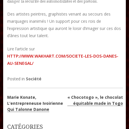
danger la sécurité des automobilistes et des piétons.
DON
Des artistes peintres, graphistes venant au secours des
marquages inanimés ! Un support pour ces rois de
Les ateliers d’écriture littéraire
l’expression artistique qui auront le loisir d’imager sur ces dos
Formation en Édition Numérique
d’ânes tout leur talent.
Lire l’article sur
HTTP://WWW.WAKHART.COM/SOCIETE-LES-DOS-DANES-
AU-SENEGAL/
Posted in
Société
Navigation
Marie Konate,
« Chocotogo », le chocolat
L’entrepreneuse Ivoirienne
équitable made in Togo
de
Qui Talonne Danone
l’article
CATÉGORIES