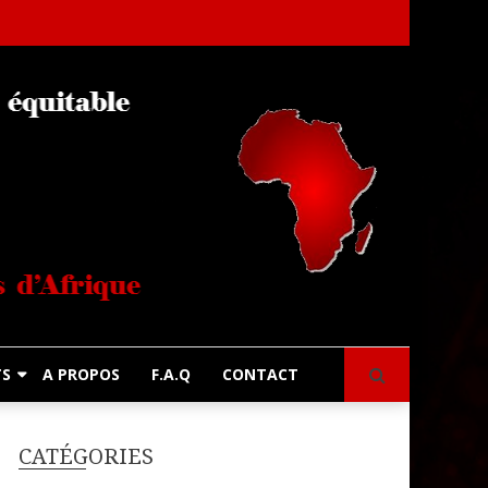
s
TS
A PROPOS
F.A.Q
CONTACT
CATÉGORIES