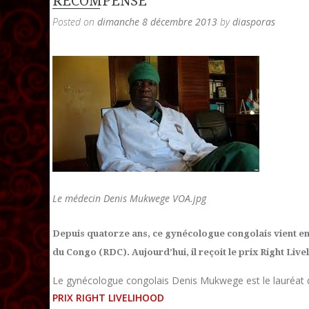
RÉCOMPENSÉ
Posted on
dimanche 8 décembre 2013
by
diasporas
Le médecin Denis Mukwege VOA.jpg
Depuis quatorze ans, ce gynécologue congolais vient e
du Congo (RDC). Aujourd’hui, il reçoit le prix Right Live
Le gynécologue congolais Denis Mukwege est le lauréat
PRIX RIGHT LIVELIHOOD