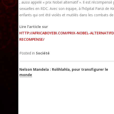
, aussi appelé « prix Nobel alternatif ». Il est récompens
sexuelles en RDC. Avec son équipe, à l’hôpital Panzi de
enfants qui ont été violés et mutilés dans les combats de 
Lire l’article sur
HTTP://AFRICABOYEBI.COM/PRIX-NOBEL-ALTERNATIF
RECOMPENSE/
Posted in
Société
Navigation
Nelson Mandela : Rolihlahla, pour transfigurer le
monde
de
l’article