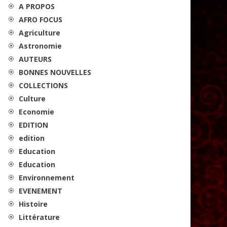
A PROPOS
AFRO FOCUS
Agriculture
Astronomie
AUTEURS
BONNES NOUVELLES
COLLECTIONS
Culture
Economie
EDITION
edition
Education
Education
Environnement
EVENEMENT
Histoire
Littérature