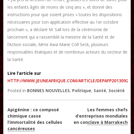
DON
les enfants âgés de moins de cinq ans », et donné des
instructions pour que soient prises « toutes les dispositions
Les ateliers d’écriture littéraire
nécessaires pour son application effective au 1er octobre
prochain », a déclaré M. Sall lors de la cérémonie de
Formation en Édition Numérique
lancement qui a rassemblé la ministre de la Santé et de
l’Action sociale, Mme Awa Marie Coll Seck, plusieurs
responsables étatiques et de nombreux acteurs du secteur de
la Santé.
Lire l’article sur
HTTP://WWW.JEUNEAFRIQUE.COM/ARTICLE/DEPAFP201309211
Posted in
BONNES NOUVELLES
,
Politique
,
Santé
,
Société
Navigation
Apigénine : ce composé
Les femmes chefs
chimique casse
d’entreprises mondiales
de
l’immortalité des cellules
en conclave à Marrakech
cancéreuses
l’article