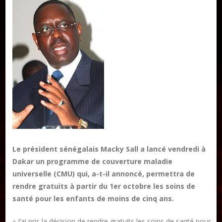
Publier un livre
Charte
Collections
Formation en Édition Numérique
Les ateliers d’écriture littéraire
Mame Hulo
Le président sénégalais Macky Sall a lancé vendredi à
AUTEURS
Dakar un programme de couverture maladie
universelle (CMU) qui, a-t-il annoncé, permettra de
rendre gratuits à partir du 1er octobre les soins de
Publier un article
santé pour les enfants de moins de cinq ans.
« J’ai pris la décision de rendre gratuits les soins de santé pour