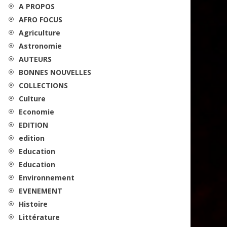
A PROPOS
AFRO FOCUS
Agriculture
Astronomie
AUTEURS
BONNES NOUVELLES
COLLECTIONS
Culture
Economie
EDITION
edition
Education
Education
Environnement
EVENEMENT
Histoire
Littérature