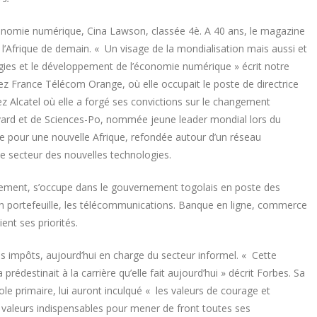
l’Economie numérique, Cina Lawson, classée 4è. A 40 ans, le magazine
 l’Afrique de demain. « Un visage de la mondialisation mais aussi et
ogies et le développement de l’économie numérique » écrit notre
z France Télécom Orange, où elle occupait le poste de directrice
z Alcatel où elle a forgé ses convictions sur le changement
vard et de Sciences-Po, nommée jeune leader mondial lors du
our une nouvelle Afrique, refondée autour d’un réseau
le secteur des nouvelles technologies.
rement, s’occupe dans le gouvernement togolais en poste des
n portefeuille, les télécommunications. Banque en ligne, commerce
ent ses priorités.
s impôts, aujourd’hui en charge du secteur informel. « Cette
rédestinait à la carrière qu’elle fait aujourd’hui » décrit Forbes. Sa
e primaire, lui auront inculqué « les valeurs de courage et
s valeurs indispensables pour mener de front toutes ses