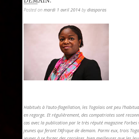
DEMAIN.
Posted on
mardi 1 avril 2014
by
diasporas
Habitués à l’auto-flagellation, les Togolais ont peu l’habit
en regorge. Et régulièrement, des compatriotes sont reconnu
cas avec la publication par le très réputé magazine Forbes 
jeunes qui feront l’Afrique de demain. Parmi eux, trois Togo
jeunes à se forger des carrières, bien meilleures que les leu