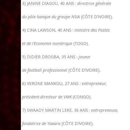
3) JANINE DIAGOU, 40 ANS :
directrice générale
du pôle banque du groupe NSIA
(CÔTE D’IVOIRE).
4) CINA LAWSON, 40 ANS :
ministre des Postes
et de l’Economie numérique
(TOGO).
5) DIDIER DROGBA, 35 ANS :
joueur
de football professionnel
(CÔTE D’IVOIRE).
6) VERONE MANKOU, 27 ANS :
entrepreneur,
président-directeur de VMK
(CONGO).
7) SWAADY MARTIN LEKE, 36 ANS :
entrepreneuse,
fondatrice de Yswara
(CÔTE D’IVOIRE).