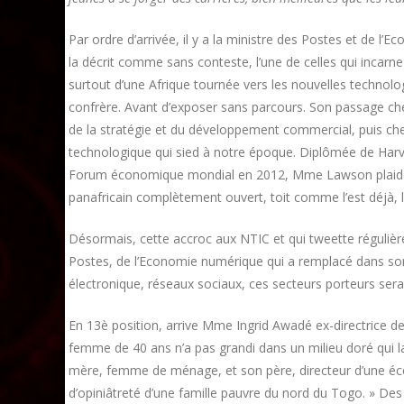
Par ordre d’arrivée, il y a la ministre des Postes et de 
la décrit comme sans conteste, l’une de celles qui incarne
surtout d’une Afrique tournée vers les nouvelles technol
confrère. Avant d’exposer sans parcours. Son passage che
de la stratégie et du développement commercial, puis che
technologique qui sied à notre époque. Diplômée de Har
Forum économique mondial en 2012, Mme Lawson plaide p
panafricain complètement ouvert, toit comme l’est déjà, 
Désormais, cette accroc aux NTIC et qui tweette réguliè
Postes, de l’Economie numérique qui a remplacé dans so
électronique, réseaux sociaux, ces secteurs porteurs serai
En 13è position, arrive Mme Ingrid Awadé ex-directrice de
femme de 40 ans n’a pas grandi dans un milieu doré qui la p
mère, femme de ménage, et son père, directeur d’une écol
d’opiniâtreté d’une famille pauvre du nord du Togo. » De