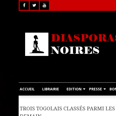
Skip
to
content
ACCUEIL
LIBRAIRIE
EDITION
PRESSE
BO
TROIS TOGOLAIS CLASSÉS PARMI LES 