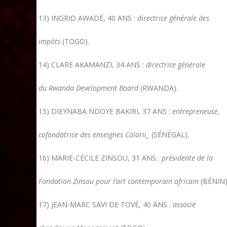
13) INGRID AWADÉ, 40 ANS :
directrice générale des
impôts
(TOGO).
14) CLARE AKAMANZI, 34 ANS :
directrice générale
du Rwanda Development Board
(RWANDA).
15) DIEYNABA NDOYE BAKIRI, 37 ANS :
entrepreneuse,
cofondatrice des enseignes Colorii_
(SÉNÉGAL).
16) MARIE-CÉCILE ZINSOU, 31 ANS :
présidente de la
Fondation Zinsou pour l’art contemporain africain
(BÉNIN)
17) JEAN-MARC SAVI DE TOVÉ, 40 ANS :
associé