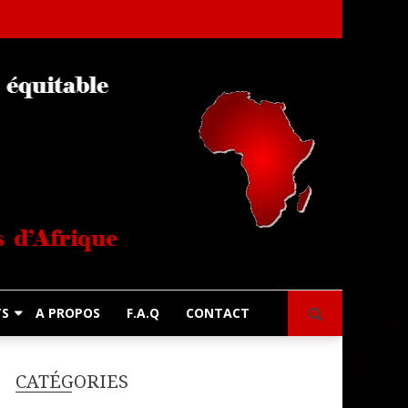
s
TS
A PROPOS
F.A.Q
CONTACT
CATÉGORIES