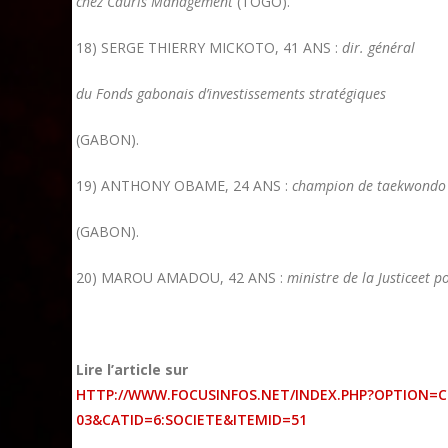
chez Cauris Management
(TOGO).
18) SERGE THIERRY MICKOTO, 41 ANS :
dir. général
du Fonds gabonais d’investissements stratégiques
(GABON).
19) ANTHONY OBAME, 24 ANS :
champion de taekwondo
(GABON).
20) MAROU AMADOU, 42 ANS :
ministre de la Justiceet
Lire l’article sur
HTTP://WWW.FOCUSINFOS.NET/INDEX.PHP?OPTION=C
03&CATID=6:SOCIETE&ITEMID=51