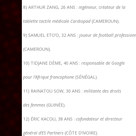
8) ARTHUR ZANG, 26 ANS :
ingénieur, créateur de la
tablette tactile médicale Cardiopad
(CAMEROUN).
9) SAMUEL ETO’O, 32 ANS :
joueur de football profession
(CAMEROUN).
10) TIDJANE DÈME, 40 ANS :
responsable de Google
pour l’Afrique francophone
(SÉNÉGAL).
11) RAINATOU SOW, 30 ANS :
militante des droits
des femmes
(GUINÉE).
12) ÉRIC KACOU, 38 ANS :
cofondateur et directeur
général d’ES Partners
(CÔTE D’IVOIRE).