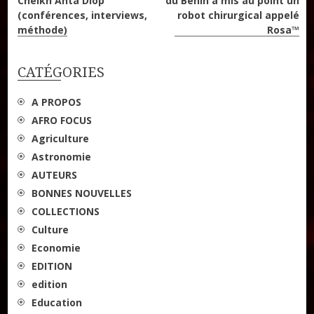
Cheikh Anta Diop
du Bénin a mis au point un
de
(conférences, interviews,
robot chirurgical appelé
méthode)
Rosa™
l’article
CATÉGORIES
A PROPOS
AFRO FOCUS
Agriculture
Astronomie
AUTEURS
BONNES NOUVELLES
COLLECTIONS
Culture
Economie
EDITION
edition
Education