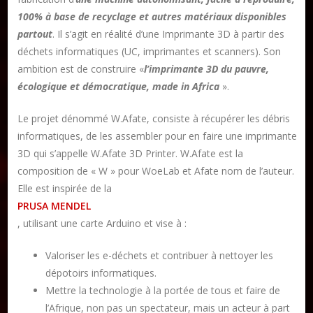
100% à base de recyclage et autres matériaux disponibles
Publier un livre
partout
. Il s’agit en réalité d’une Imprimante 3D à partir des
Charte
déchets informatiques (UC, imprimantes et scanners). Son
Collections
ambition est de construire «
l’imprimante 3D du pauvre,
Formation en Édition Numérique
écologique et démocratique, made in Africa
».
Les ateliers d’écriture littéraire
Le projet dénommé W.Afate, consiste à récupérer les débris
informatiques, de les assembler pour en faire une imprimante
Mame Hulo
3D qui s’appelle W.Afate 3D Printer. W.Afate est la
AUTEURS
composition de « W » pour WoeLab et Afate nom de l’auteur.
Elle est inspirée de la
Publier un article
PRUSA MENDEL
, utilisant une carte Arduino et vise à :
Valoriser les e-déchets et contribuer à nettoyer les
DON
dépotoirs informatiques.
Mettre la technologie à la portée de tous et faire de
Les ateliers d’écriture littéraire
l’Afrique, non pas un spectateur, mais un acteur à part