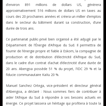
d’environ 891 millions de dollars US, génèrera
approximativement 516 millions de dollars US en taxes au
cours des 20 prochaines années et créera un millier d’emplois
dans le secteur du bâtiment durant sa construction, d’une
durée de trois ans.
Ce partenariat public-privé bien organisé a été adjugé par le
Département de l’Énergie d’Afrique du Sud. Il permettra de
fournir de l’énergie propre et fiable à Eskom, la compagnie de
production et de distribution d’électricité d’Afrique du Sud,
Publier un livre
dans le cadre d’un contrat d’achat d’électricité d’une durée de
Charte
20 ans. Abengoa possède 51 % du projet, l’IDC 29 % et la
Collections
fiducie communautaire KaXu 20 %.
Formation en Édition Numérique
Manuel Sanchez Ortega, vice-président et directeur général
Les ateliers d’écriture littéraire
d’Abengoa, a déclaré : Nous sommes fiers de contribuer à
aider l’Afrique du Sud à répondre à ses besoins actuels en
Mame Hulo
énergie. Ce projet laissera un héritage qui profitera à toute la