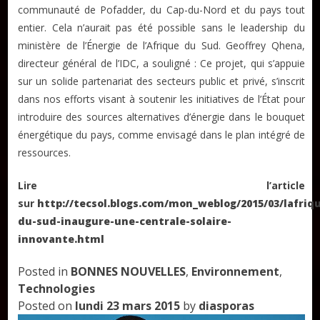
AUTEURS
communauté de Pofadder, du Cap-du-Nord et du pays tout
entier. Cela n’aurait pas été possible sans le leadership du
ministère de l’Énergie de l’Afrique du Sud. Geoffrey Qhena,
Publier un article
directeur général de l’IDC, a souligné : Ce projet, qui s’appuie
sur un solide partenariat des secteurs public et privé, s’inscrit
dans nos efforts visant à soutenir les initiatives de l’État pour
DON
introduire des sources alternatives d’énergie dans le bouquet
énergétique du pays, comme envisagé dans le plan intégré de
Les ateliers d’écriture littéraire
ressources.
Formation en Édition Numérique
Lire l’article
sur
http://tecsol.blogs.com/mon_weblog/2015/03/lafriq
du-sud-inaugure-une-centrale-solaire-
innovante.html
Posted in
BONNES NOUVELLES
,
Environnement
,
Technologies
Posted on
lundi 23 mars 2015
by
diasporas