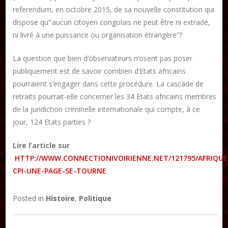
referendum, en octobre 2015, de sa nouvelle constitution qui
dispose qu’“aucun citoyen congolais ne peut être ni extradé,
DON
ni livré à une puissance ou organisation étrangère”?
Les ateliers d’écriture littéraire
La question que bien d’observateurs n’osent pas poser
Formation en Édition Numérique
publiquement est de savoir combien d’Etats africains
pourraient s’engager dans cette procédure. La cascade de
retraits pourrait-elle concerner les 34 Etats africains membres
de la juridiction criminelle internationale qui compte, à ce
jour, 124 Etats parties ?
Lire l’article sur
HTTP://WWW.CONNECTIONIVOIRIENNE.NET/121795/AFRIQUE
CPI-UNE-PAGE-SE-TOURNE
Posted in
Histoire
,
Politique