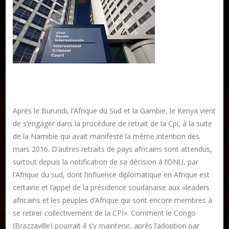
Publier un livre
Charte
Collections
Après le Burundi, l’Afrique du Sud et la Gambie, le Kenya vient
Formation en Édition Numérique
de s’engager dans la procédure de retrait de la Cpi, à la suite
Les ateliers d’écriture littéraire
de la Namibie qui avait manifesté la même intention dès
mars 2016. D’autres retraits de pays africains sont attendus,
surtout depuis la notification de sa décision à l’ONU, par
Mame Hulo
l’Afrique du sud, dont l’influence diplomatique en Afrique est
AUTEURS
certaine et l’appel de la présidence soudanaise aux «leaders
africains et les peuples d’Afrique qui sont encore membres à
Publier un article
se retirer collectivement de la CPI». Comment le Congo
(Brazzaville) pourrait-il s’y maintenir, après l’adoption par