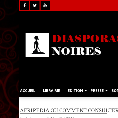
Skip
to
content
ACCUEIL
LIBRAIRIE
EDITION
PRESSE
BO
AFRIPEDIA OU COMMENT CONSULTER