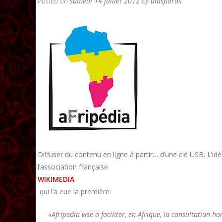
Posted on
samedi 14 juillet 2012
by
diasporas
Diffuser du contenu en ligne à partir… d’une clé USB. L’idée 
l’association française
WIKIMEDIA
qui l’a eue la première:
«
Afripedia vise à faciliter, en Afrique, la consultation h