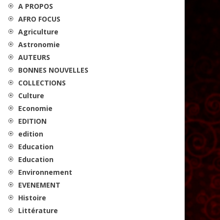
A PROPOS
AFRO FOCUS
Agriculture
Astronomie
AUTEURS
BONNES NOUVELLES
COLLECTIONS
Culture
Economie
EDITION
edition
Education
Education
Environnement
EVENEMENT
Histoire
Littérature