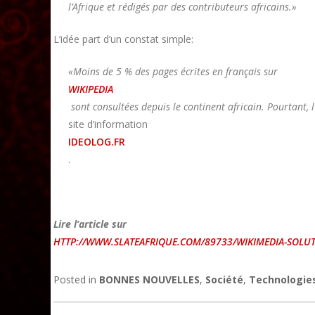
l’Afrique et rédigés par des contributeurs africains.»
L’idée part d’un constat simple:
«Moins de 5 % des pages écrites en français sur
WIKIPEDIA
sont consultées depuis le continent africain. Pourtant,
site d’information
IDEOLOG.FR
.
Lire l’article sur
HTTP://WWW.SLATEAFRIQUE.COM/89733/WIKIMEDIA-SOLUT
Posted in
BONNES NOUVELLES
,
Société
,
Technologie