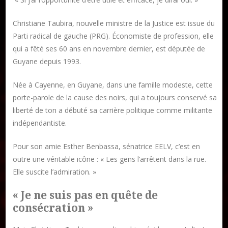
Christiane Taubira, nouvelle ministre de la Justice est issue du
Parti radical de gauche (PRG). Économiste de profession, elle
qui a fêté ses 60 ans en novembre dernier, est députée de
Guyane depuis 1993.
Née à Cayenne, en Guyane, dans une famille modeste, cette
porte-parole de la cause des noirs, qui a toujours conservé sa
liberté de ton a débuté sa carrière politique comme militante
Publier un livre
indépendantiste.
Charte
Pour son amie Esther Benbassa, sénatrice EELV, c’est en
Collections
outre une véritable icône : « Les gens l’arrêtent dans la rue.
Formation en Édition Numérique
Elle suscite l’admiration. »
Les ateliers d’écriture littéraire
« Je ne suis pas en quête de
consécration »
Mame Hulo
AUTEURS