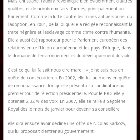
Mais Christiane Taubira revendique bien évidemment d’autres
qualités, et de nombreux faits d’armes, principalement au
Publier un article
Parlement. Comme la lutte contre les mines antipersonnel ou
l’adoption, en 2001, de la loi qu’elle a rédigée reconnaissant la
traite négrière et l’esclavage comme crime contre l’humanité.
Elle a aussi été rapporteur pour le Parlement européen des
DON
relations entre l’Union européenne et les pays d’Afrique, dans
le domaine de l’environnement et du développement durable.
Les ateliers d’écriture littéraire
Formation en Édition Numérique
C’est ce qui lui faisait nous dire mardi : « Je ne suis pas en
quête de consécration. » En 2002, elle fut au moins en quête
de reconnaissance, lorsqu’elle présenta sa candidature au
premier tour de l’élection présidentielle. Pour le PRG elle y
obtenait 2,32 % des voix. En 2007, elle se rallie à Ségolène
Royal dès le mois de janvier pour devenir sa conseillère.
elle dira ensuite avoir décliné une offre de Nicolas Sarkozy,
qui lui proposait d’entrer au gouvernement.