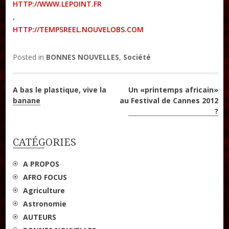
HTTP://WWW.LEPOINT.FR
,
HTTP://TEMPSREEL.NOUVELOBS.COM
Posted in
BONNES NOUVELLES
,
Société
Navigation
A bas le plastique, vive la
Un «printemps africain»
banane
au Festival de Cannes 2012
de
?
l’article
CATÉGORIES
A PROPOS
AFRO FOCUS
Agriculture
Astronomie
AUTEURS