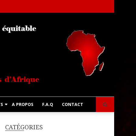
s
TS
A PROPOS
F.A.Q
CONTACT
CATÉGORIES