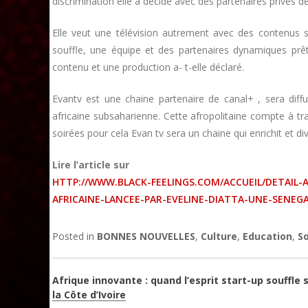
discrimination elle a décidé avec des partenaires privés d
Elle veut une télévision autrement avec des contenus 
souffle, une équipe et des partenaires dynamiques prêts
contenu et une production a- t-elle déclaré.
Evantv est une chaine partenaire de canal+ , sera dif
africaine subsaharienne. Cette afropolitaine compte à t
soirées pour cela Evan tv sera un chaine qui enrichit et d
Lire l’article sur
HTTP://WWW.BLACK-FEELINGS.COM/ACCUEIL/DETAIL-
AFRICAINE-LANCEE-PAR-EVELINE-DIATTA-UNE-SENEGA
Posted in
BONNES NOUVELLES
,
Culture
,
Education
,
S
Navigation
Afrique innovante : quand l’esprit start-up souffle 
la Côte d’Ivoire
de