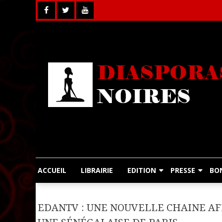
Skip
to
content
ACCUEIL
LIBRAIRIE
EDITION
PRESSE
BO
EDANTV : UNE NOUVELLE CHAINE AFR