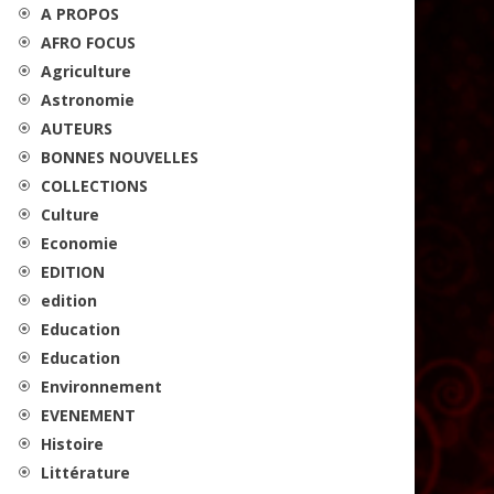
A PROPOS
AFRO FOCUS
Agriculture
Astronomie
AUTEURS
BONNES NOUVELLES
COLLECTIONS
Culture
Economie
EDITION
edition
Education
Education
Environnement
EVENEMENT
Histoire
Littérature