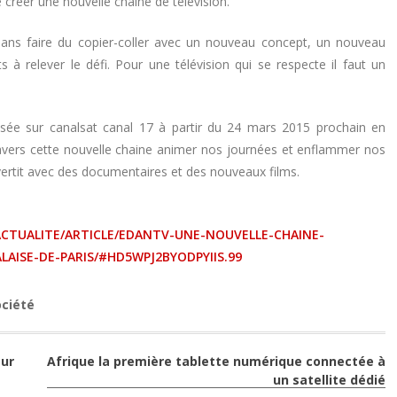
e créer une nouvelle chaine de télévision.
sans faire du copier-coller avec un nouveau concept, un nouveau
 à relever le défi. Pour une télévision qui se respecte il faut un
fusée sur canalsat canal 17 à partir du 24 mars 2015 prochain en
ravers cette nouvelle chaine animer nos journées et enflammer nos
ivertit avec des documentaires et des nouveaux films.
ACTUALITE/ARTICLE/EDANTV-UNE-NOUVELLE-CHAINE-
LAISE-DE-PARIS/#HD5WPJ2BYODPYIIS.99
ociété
sur
Afrique la première tablette numérique connectée à
un satellite dédié