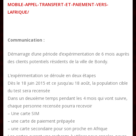
MOBILE-APPEL-TRANSFERT-ET-PAIEMENT-VERS-
Publier un article
LAFRIQUE/
DON
Communication :
Les ateliers d’écriture littéraire
Démarrage d’une période d’expérimentation de 6 mois auprès
Formation en Édition Numérique
des clients potentiels résidents de la ville de Bondy.
L’expérimentation se déroule en deux étapes
Dès le 18 juin 2015 et ce jusqu’au 18 août, la population cible
du test sera recensée
Dans un deuxième temps pendant les 4 mois qui vont suivre,
chaque personne recensée pourra recevoir
– Une carte SIM
– une carte de paiement prépayée
– une carte secondaire pour son proche en Afrique