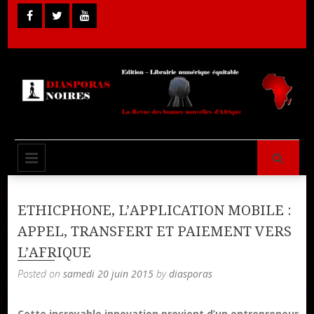
Skip
to
content
Librairie Numérique équitable
Diasporas
PRIMARY MENU
Noires
ETHICPHONE, L’APPLICATION MOBILE :
APPEL, TRANSFERT ET PAIEMENT VERS
L’AFRIQUE
Posted on
samedi 20 juin 2015
by
diasporas
Cette incroyable innovation provient d’un entrepreneur