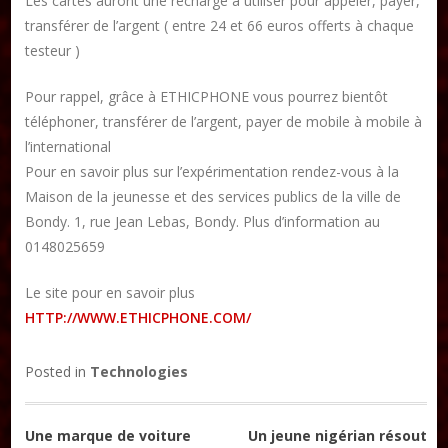
Les cartes auront une recharge à utiliser pour appeler, payer,
transférer de l’argent ( entre 24 et 66 euros offerts à chaque
testeur )
Pour rappel, grâce à ETHICPHONE vous pourrez bientôt
téléphoner, transférer de l’argent, payer de mobile à mobile à
l’international
Pour en savoir plus sur l’expérimentation rendez-vous à la
Maison de la jeunesse et des services publics de la ville de
Bondy. 1, rue Jean Lebas, Bondy. Plus d’information au
0148025659
Le site pour en savoir plus
HTTP://WWW.ETHICPHONE.COM/
Posted in
Technologies
Navigation
Une marque de voiture
Un jeune nigérian résout