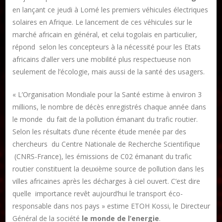
en lançant ce jeudi à Lomé les premiers véhicules électriques
solaires en Afrique. Le lancement de ces véhicules sur le
marché africain en général, et celui togolais en particulier,
répond selon les concepteurs à la nécessité pour les Etats
Publier un livre
africains d’aller vers une mobilité plus respectueuse non
Charte
seulement de l’écologie, mais aussi de la santé des usagers.
Collections
« L’Organisation Mondiale pour la Santé estime à environ 3
Formation en Édition Numérique
millions, le nombre de décès enregistrés chaque année dans
Les ateliers d’écriture littéraire
le monde du fait de la pollution émanant du trafic routier.
Selon les résultats d’une récente étude menée par des
Mame Hulo
chercheurs du Centre Nationale de Recherche Scientifique
AUTEURS
(CNRS-France), les émissions de C02 émanant du trafic
routier constituent la deuxième source de pollution dans les
villes africaines après les décharges à ciel ouvert. C’est dire
Publier un article
quelle importance revêt aujourd’hui le transport éco-
responsable dans nos pays » estime ETOH Kossi, le Directeur
Général de la société
le monde de l’energie
.