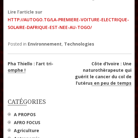
DON
Lire l’article sur
Les ateliers d’écriture littéraire
HTTP://AUTOGO.TG/LA-PREMIERE-VOITURE-ELECTRIQUE-
SOLAIRE-DAFRIQUE-EST-NEE-AU-TOGO/
Formation en Édition Numérique
Posted in
Environnement
,
Technologies
Navigation
Pha Thiello : l’art tri-
Côte d’Ivoire : Une
omphe !
naturothèrapeute qui
de
guérit le cancer du col de
l’utérus en peu de temps
l’article
CATÉGORIES
A PROPOS
AFRO FOCUS
Agriculture