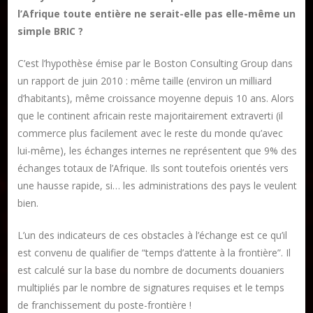
l’Afrique toute entière ne serait-elle pas elle-même un
simple BRIC ?
C’est l’hypothèse émise par le Boston Consulting Group dans
un rapport de juin 2010 : même taille (environ un milliard
d’habitants), même croissance moyenne depuis 10 ans. Alors
que le continent africain reste majoritairement extraverti (il
commerce plus facilement avec le reste du monde qu’avec
lui-même), les échanges internes ne représentent que 9% des
échanges totaux de l’Afrique. Ils sont toutefois orientés vers
une hausse rapide, si… les administrations des pays le veulent
bien.
L’un des indicateurs de ces obstacles à l’échange est ce qu’il
Publier un livre
est convenu de qualifier de “temps d’attente à la frontière”. Il
Charte
est calculé sur la base du nombre de documents douaniers
Collections
multipliés par le nombre de signatures requises et le temps
Formation en Édition Numérique
de franchissement du poste-frontière !