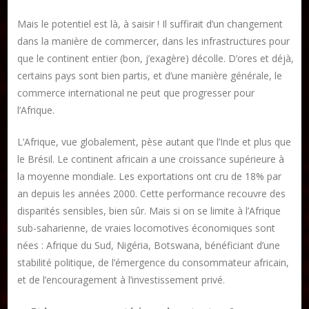
Les ateliers d’écriture littéraire
Mais le potentiel est là, à saisir ! Il suffirait d’un changement
dans la manière de commercer, dans les infrastructures pour
Mame Hulo
que le continent entier (bon, j’exagère) décolle. D’ores et déjà,
AUTEURS
certains pays sont bien partis, et d’une manière générale, le
commerce international ne peut que progresser pour
Publier un article
l’Afrique.
L’Afrique, vue globalement, pèse autant que l’Inde et plus que
le Brésil. Le continent africain a une croissance supérieure à
DON
la moyenne mondiale. Les exportations ont cru de 18% par
an depuis les années 2000. Cette performance recouvre des
Les ateliers d’écriture littéraire
disparités sensibles, bien sûr. Mais si on se limite à l’Afrique
Formation en Édition Numérique
sub-saharienne, de vraies locomotives économiques sont
nées : Afrique du Sud, Nigéria, Botswana, bénéficiant d’une
stabilité politique, de l’émergence du consommateur africain,
et de l’encouragement à l’investissement privé.