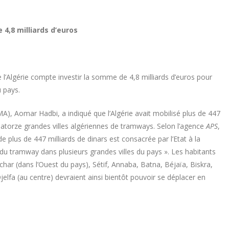
4,8 milliards d’euros
e l’Algérie compte investir la somme de 4,8 milliards d’euros pour
 pays.
MA), Aomar Hadbi, a indiqué que l’Algérie avait mobilisé plus de 447
 quatorze grandes villes algériennes de tramways. Selon l’agence
APS
,
e plus de 447 milliards de dinars est consacrée par l’Etat à la
 du tramway dans plusieurs grandes villes du pays ». Les habitants
ar (dans l’Ouest du pays), Sétif, Annaba, Batna, Béjaïa, Biskra,
Djelfa (au centre) devraient ainsi bientôt pouvoir se déplacer en