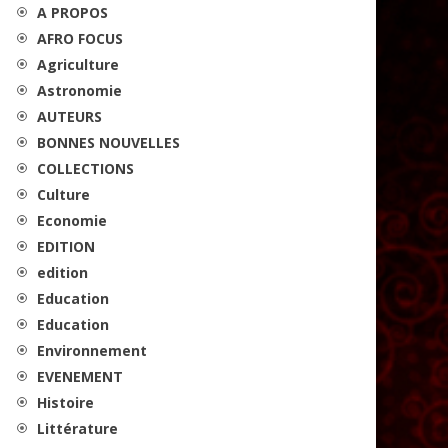
A PROPOS
AFRO FOCUS
Agriculture
Astronomie
AUTEURS
BONNES NOUVELLES
COLLECTIONS
Culture
Economie
EDITION
edition
Education
Education
Environnement
EVENEMENT
Histoire
Littérature