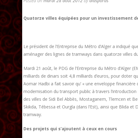
Posted on
mardi 28 août 2012
by
diasporas
Quatorze villes équipées pour un investissement de 
Le président de l’Entreprise du Métro d’Alger a indiqué qu
aménager des lignes de tramways dans quatorze villes du
Mardi 21 août, le PDG de l’Entreprise du Métro d’Alger (E
milliards de dinars soit 4,8 milliards d’euros, pour doter
Aomar Hadbi a fait savoir qu’ « une enveloppe financière d
modernisation du transport public à travers l’introduction
des villes de Sidi Bel Abbès, Mostaganem, Tlemcen et Bech
Skikda, Tébessa et Ourgla (dans l’Est), ainsi que Blida et 
tramway.
Des projets qui s’ajoutent à ceux en cours