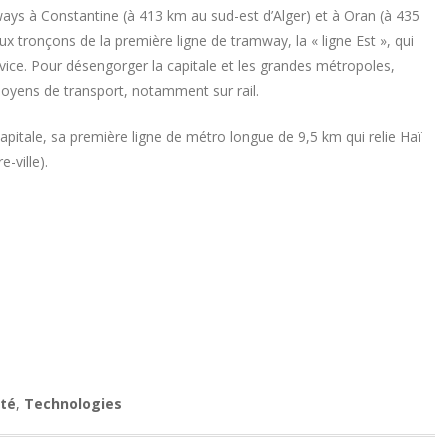
ways à Constantine (à 413 km au sud-est d’Alger) et à Oran (à 435
ux tronçons de la première ligne de tramway, la « ligne Est », qui
ervice. Pour désengorger la capitale et les grandes métropoles,
 moyens de transport, notamment sur rail.
capitale, sa première ligne de métro longue de 9,5 km qui relie Haï
-ville).
été
,
Technologies