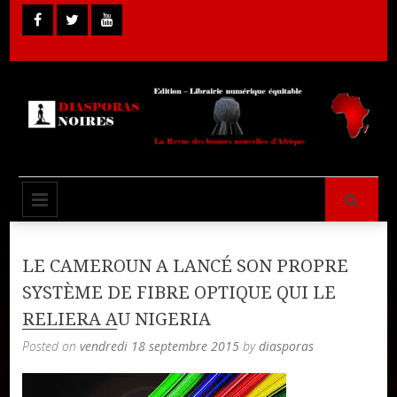
Skip
to
content
Librairie Numérique équitable
Diasporas
PRIMARY MENU
Noires
LE CAMEROUN A LANCÉ SON PROPRE
SYSTÈME DE FIBRE OPTIQUE QUI LE
RELIERA AU NIGERIA
Posted on
vendredi 18 septembre 2015
by
diasporas