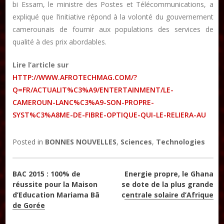
bi Essam, le ministre des Postes et Télécommunications, a
DON
expliqué que l’initiative répond à la volonté du gouvernement
camerounais de fournir aux populations des services de
qualité à des prix abordables.
Les ateliers d’écriture littéraire
Formation en Édition Numérique
Lire l’article sur
HTTP://WWW.AFROTECHMAG.COM/?
Q=FR/ACTUALIT%C3%A9/ENTERTAINMENT/LE-
CAMEROUN-LANC%C3%A9-SON-PROPRE-
SYST%C3%A8ME-DE-FIBRE-OPTIQUE-QUI-LE-RELIERA-AU
Posted in
BONNES NOUVELLES
,
Sciences
,
Technologies
Navigation
BAC 2015 : 100% de
Energie propre, le Ghana
réussite pour la Maison
se dote de la plus grande
de
d’Education Mariama Bâ
centrale solaire d’Afrique
de Gorée
l’article