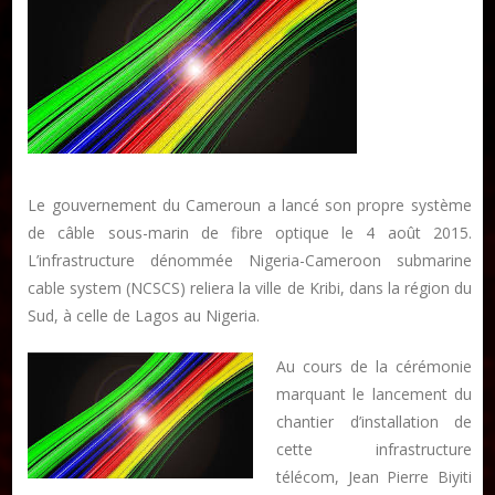
Publier un livre
Charte
Le gouvernement du Cameroun a lancé son propre système
Collections
de câble sous-marin de fibre optique le 4 août 2015.
Formation en Édition Numérique
L’infrastructure dénommée Nigeria-Cameroon submarine
Les ateliers d’écriture littéraire
cable system (NCSCS) reliera la ville de Kribi, dans la région du
Sud, à celle de Lagos au Nigeria.
Mame Hulo
AUTEURS
Au cours de la cérémonie
marquant le lancement du
chantier d’installation de
Publier un article
cette infrastructure
télécom, Jean Pierre Biyiti