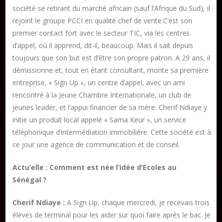
société se retirant du marché africain (sauf l’Afrique du Sud), il
Les ateliers d’écriture littéraire
rejoint le groupe PCCI en qualité chef de vente.C’est son
premier contact fort avec le secteur TIC, via les centres
Mame Hulo
d’appel, où il apprend, dit-il, beaucoup. Mais il sait depuis
AUTEURS
toujours que son but est d’être son propre patron. A 29 ans, il
démissionne et, tout en étant consultant, monte sa première
entreprise, « Sign Up », un centre d’appel, avec un ami
Publier un article
rencontré à la Jeune Chambre Internationale, un club de
jeunes leader, et l’appui financier de sa mère. Cherif Ndiaye y
initie un produit local appelé « Sama Keur », un service
DON
téléphonique d’intermédiation immobilière. Cette société est à
ce jour une agence de communication et de conseil.
Les ateliers d’écriture littéraire
Actu’elle : Comment est née l’idée d’Ecoles au
Formation en Édition Numérique
Sénégal ?
Cherif Ndiaye :
A Sign Up, chaque mercredi, je recevais trois
élèves de terminal pour les aider sur quoi faire après le bac. Je