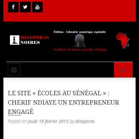
Skip
to
content
Librairie Numérique équitable
Diasporas
PRIMARY MENU
Noires
LE SITE « ÉCOLES AU SÉNÉGAL » :
CHERIF NDIAYE UN ENTREPRENEUR
ENGAGÉ
Posted on
jeudi 19 février 2015
by
diasporas