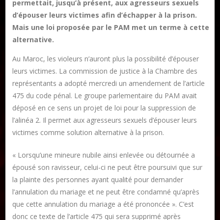
permettait, jusqu’à présent, aux agresseurs sexuels
d’épouser leurs victimes afin d’échapper à la prison.
Mais une loi proposée par le PAM met un terme à cette
alternative.
Au Maroc, les violeurs n’auront plus la possibilité d’épouser
leurs victimes. La commission de justice à la Chambre des
représentants a adopté mercredi un amendement de l’article
475 du code pénal. Le groupe parlementaire du PAM avait
Publier un livre
déposé en ce sens un projet de loi pour la suppression de
Charte
l’alinéa 2. Il permet aux agresseurs sexuels d’épouser leurs
Collections
victimes comme solution alternative à la prison.
Formation en Édition Numérique
Les ateliers d’écriture littéraire
« Lorsqu’une mineure nubile ainsi enlevée ou détournée a
épousé son ravisseur, celui-ci ne peut être poursuivi que sur
la plainte des personnes ayant qualité pour demander
Mame Hulo
l’annulation du mariage et ne peut être condamné qu’après
AUTEURS
que cette annulation du mariage a été prononcée ». C’est
donc ce texte de l’article 475 qui sera supprimé après