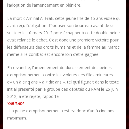
Publier un article
l’adoption de l’amendement en plénière.
La mort d’Aminal Al Filali, cette jeune fille de 15 ans violée qui
avait reçu l’obligation d’épouser son bourreau avant de se
DON
suicider le 10 mars 2012 pour échapper à cette double peine,
avait relancé le débat. C’est donc une première victoire pour
Les ateliers d’écriture littéraire
les défenseurs des droits humains et de la femme au Maroc,
Formation en Édition Numérique
même si le combat est encore loin d’être gagnée.
En revanche, l’amendement du durcissement des peines
d’emprisonnement contre les violeurs des filles mineures
d’« un à cinq ans » à « dix ans », tel qu’il figurait dans le texte
initial présenté par le groupe des députés du PAM le 26 juin
2012, a été rejeté, rapporte
YABILADI
. La peine d’emprisonnement restera donc d’un à cinq ans
maximum.