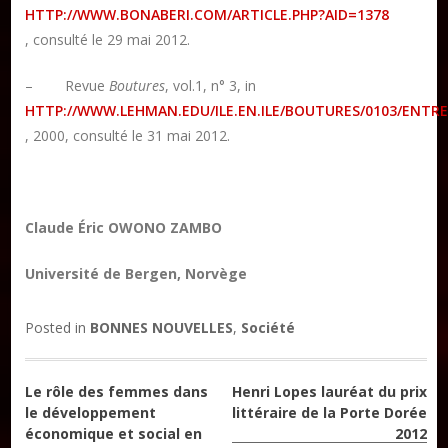
HTTP://WWW.BONABERI.COM/ARTICLE.PHP?AID=1378
, consulté le 29 mai 2012.
– Revue
Boutures
, vol.1, n° 3, in
HTTP://WWW.LEHMAN.EDU/ILE.EN.ILE/BOUTURES/0103/ENTR
, 2000, consulté le 31 mai 2012.
Claude Éric OWONO ZAMBO
Université de Bergen, Norvège
Posted in
BONNES NOUVELLES
,
Société
Navigation
Le rôle des femmes dans
Henri Lopes lauréat du prix
le développement
littéraire de la Porte Dorée
de
économique et social en
2012