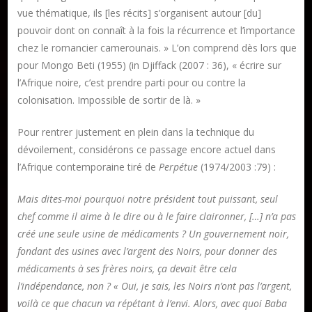
vue thématique, ils [les récits] s’organisent autour [du]
pouvoir dont on connaît à la fois la récurrence et l’importance
chez le romancier camerounais. » L’on comprend dès lors que
pour Mongo Beti (1955) (in Djiffack (2007 : 36), « écrire sur
l’Afrique noire, c’est prendre parti pour ou contre la
Publier un livre
colonisation. Impossible de sortir de là. »
Charte
Collections
Pour rentrer justement en plein dans la technique du
dévoilement, considérons ce passage encore actuel dans
Formation en Édition Numérique
l’Afrique contemporaine tiré de
Perpétue
(1974/2003 :79) :
Les ateliers d’écriture littéraire
Mais dites-moi pourquoi notre président tout puissant, seul
Mame Hulo
chef comme il aime à le dire ou à le faire claironner, […] n’a pas
AUTEURS
créé une seule usine de médicaments ? Un gouvernement noir,
fondant des usines avec l’argent des Noirs, pour donner des
médicaments à ses frères noirs, ça devait être cela
Publier un article
l’indépendance, non ? « Oui, je sais, les Noirs n’ont pas l’argent,
voilà ce que chacun va répétant à l’envi. Alors, avec quoi Baba