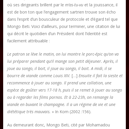
où ses dirigeants brillent par le
m’as-tu-vu
et la jouissance, il
est de bon ton que l’engagement sartrien trouve son écho
dans l’esprit d’un bousculeur de protocole et d’égard tel que
Mongo Beti. Voici d’ailleurs, pour terminer, une citation de lui
qui décrit le quotidien d’un Président dont l’identité est
facilement attribuable :
Le patron se lève le matin, on lui montre le porc-épic qu’on va
lui préparer pendant qu’il mange son petit déjeuner. Après, il
joue au songo, il boit, il joue au songo, il boit. A midi, il se
bourre de viande comme Louis XIV.
[…]
Ensuite il fait la sieste et
recommence à jouer au songo. Il prend une collation, une
espèce de goûter vers 17-18 h, puis il se remet à jouer au songo
ou à regarder les films pornos. Et à 22-23h, on remange la
viande en buvant le champagne. Il a un régime de vie et une
diététique très mauvais.
» In Kom (2002 :156).
Au demeurant donc, Mongo Beti, cité par Mohamadou