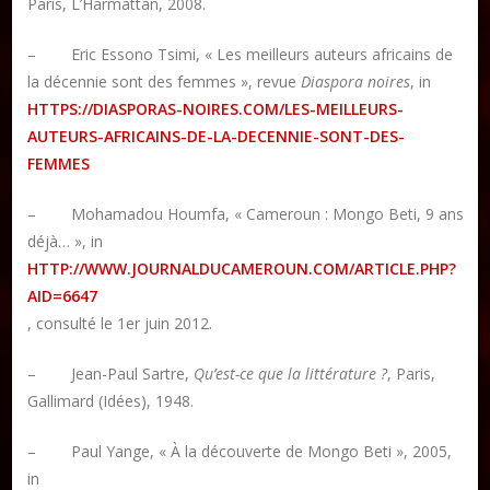
Paris, L’Harmattan, 2008.
– Eric Essono Tsimi, « Les meilleurs auteurs africains de
la décennie sont des femmes », revue
Diaspora noires
, in
HTTPS://DIASPORAS-NOIRES.COM/LES-MEILLEURS-
AUTEURS-AFRICAINS-DE-LA-DECENNIE-SONT-DES-
FEMMES
– Mohamadou Houmfa, « Cameroun : Mongo Beti, 9 ans
déjà… », in
HTTP://WWW.JOURNALDUCAMEROUN.COM/ARTICLE.PHP?
AID=6647
, consulté le 1er juin 2012.
– Jean-Paul Sartre,
Qu’est-ce que la littérature ?
, Paris,
Gallimard (Idées), 1948.
– Paul Yange, « À la découverte de Mongo Beti », 2005,
in