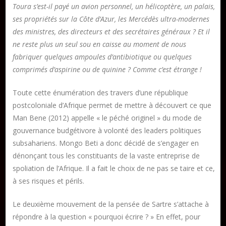
Toura s’est-il payé un avion personnel, un hélicoptère, un palais,
DON
ses propriétés sur la Côte d’Azur, les Mercédès ultra-modernes
des ministres, des directeurs et des secrétaires généraux ? Et il
Les ateliers d’écriture littéraire
ne reste plus un seul sou en caisse au moment de nous
Formation en Édition Numérique
fabriquer quelques ampoules d’antibiotique ou quelques
comprimés d’aspirine ou de quinine ? Comme c’est étrange !
Toute cette énumération des travers d’une république
postcoloniale d’Afrique permet de mettre à découvert ce que
Man Bene (2012) appelle « le péché originel » du mode de
gouvernance budgétivore à volonté des leaders politiques
subsahariens. Mongo Beti a donc décidé de s’engager en
dénonçant tous les constituants de la vaste entreprise de
spoliation de l’Afrique. Il a fait le choix de ne pas se taire et ce,
à ses risques et périls.
Le deuxième mouvement de la pensée de Sartre s’attache à
répondre à la question « pourquoi écrire ? » En effet, pour