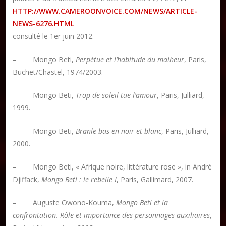
HTTP://WWW.CAMEROONVOICE.COM/NEWS/ARTICLE-
NEWS-6276.HTML
consulté le 1er juin 2012.
– Mongo Beti,
Perpétue et l’habitude du malheur
, Paris,
Buchet/Chastel, 1974/2003.
– Mongo Beti,
Trop de soleil tue l’amour
, Paris, Julliard,
1999.
– Mongo Beti,
Branle-bas en noir et blanc
, Paris, Julliard,
2000.
– Mongo Beti, « Afrique noire, littérature rose », in André
Djiffack,
Mongo Beti : le rebelle I
, Paris, Gallimard, 2007.
– Auguste Owono-Kouma,
Mongo Beti et la
confrontation. Rôle et importance des personnages auxiliaires
,