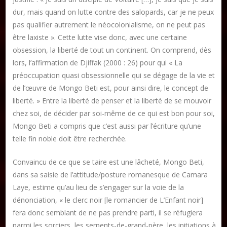
dur, mais quand on lutte contre des salopards, car je ne peux
pas qualifier autrement le néocolonialisme, on ne peut pas
être laxiste ». Cette lutte vise donc, avec une certaine
obsession, la liberté de tout un continent. On comprend, dès
lors, l’affirmation de Djiffak (2000 : 26) pour qui « La
préoccupation quasi obsessionnelle qui se dégage de la vie et
de l’œuvre de Mongo Beti est, pour ainsi dire, le concept de
liberté. » Entre la liberté de penser et la liberté de se mouvoir
chez soi, de décider par soi-même de ce qui est bon pour soi,
Mongo Beti a compris que c’est aussi par l’écriture qu’une
telle fin noble doit être recherchée.
Convaincu de ce que se taire est une lâcheté, Mongo Beti,
dans sa saisie de l’attitude/posture romanesque de Camara
Laye, estime qu’au lieu de s’engager sur la voie de la
dénonciation, « le clerc noir [le romancier de L’Enfant noir]
fera donc semblant de ne pas prendre parti, il se réfugiera
parmi les sorciers, les serpents-de-grand-père, les initiations à