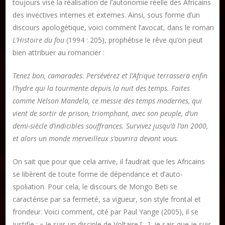
toujours visé la réalisation de l’autonomie réelle des Africains
des invectives internes et externes. Ainsi, sous forme d’un
discours apologétique, voici comment l’avocat, dans le roman
L’Histoire du fou
(1994 : 205), prophétise le rêve qu’on peut
bien attribuer au romancier :
Tenez bon, camarades. Persévérez et l’Afrique terrassera enfin
l’hydre qui la tourmente depuis la nuit des temps. Faites
comme Nelson Mandela, ce messie des temps modernes, qui
vient de sortir de prison, triomphant, avec son peuple, d’un
demi-siècle d’indicibles souffrances. Survivez jusqu’à l’an 2000,
et alors un monde merveilleux s’ouvrira devant vous.
On sait que pour que cela arrive, il faudrait que les Africains
se libèrent de toute forme de dépendance et d’auto-
spoliation. Pour cela, le discours de Mongo Beti se
caractérise par sa fermeté, sa vigueur, son style frontal et
frondeur. Voici comment, cité par Paul Yange (2005), il se
justifie : « Je suis un disciple de Voltaire […], je sais que je suis