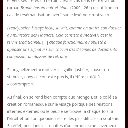
et vers ses frères du terroir. C’est le cas dans cet extrait du
roman
Branle-bas en noir et blanc
(2000 : 264) qui affiche un
cas de resémantisation avéré sur le lexème « motiver » :
Freddy, selon l’usage local, suivait, comme on dit ici, son dossier
au ministère des Finances. Cela consiste à
motiver
, c’est le
terme traditionnel,
[…]
chaque fonctionnaire habileté à
apposer une signature sur chacun des dizaines de documents
composant un dossier de retraite.
Si originellement « motiver » signifie justifier, causer ou
stimuler, dans ce contexte précis, il réfère plutôt à
« corrompre ».
Au final, on se rend bien compte que Mongo Beti a collé sa
création romanesque sur le visage politique des relations
internes externes où le peuple se trouve, à chaque fois, à
l’étroit et où son quotidien reste des plus difficiles à soutenir.
En effet, pris dans les tenailles d’un immobilisme caverneux