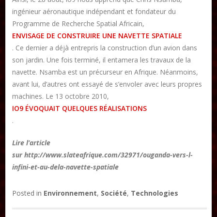
ingénieur aéronautique indépendant et fondateur du
DON
Programme de Recherche Spatial Africain,
ENVISAGE DE CONSTRUIRE UNE NAVETTE SPATIALE
Les ateliers d’écriture littéraire
. Ce dernier a déjà entrepris la construction d’un avion dans
son jardin. Une fois terminé, il entamera les travaux de la
Formation en Édition Numérique
navette. Nsamba est un précurseur en Afrique. Néanmoins,
avant lui, d’autres ont essayé de s’envoler avec leurs propres
machines. Le 13 octobre 2010,
IO9 ÉVOQUAIT QUELQUES RÉALISATIONS
.
Lire l’article
sur http://www.slateafrique.com/32971/ouganda-vers-l-
infini-et-au-dela-navette-spatiale
Posted in
Environnement
,
Société
,
Technologies