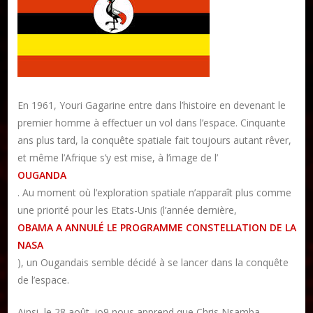
Publier un livre
En 1961, Youri Gagarine entre dans l’histoire en devenant le
Charte
premier homme à effectuer un vol dans l’espace. Cinquante
ans plus tard, la conquête spatiale fait toujours autant rêver,
Collections
et même l’Afrique s’y est mise, à l’image de l’
Formation en Édition Numérique
OUGANDA
Les ateliers d’écriture littéraire
. Au moment où l’exploration spatiale n’apparaît plus comme
une priorité pour les Etats-Unis (l’année dernière,
Mame Hulo
OBAMA A ANNULÉ LE PROGRAMME CONSTELLATION DE LA
AUTEURS
NASA
), un Ougandais semble décidé à se lancer dans la conquête
de l’espace.
Publier un article
Ainsi, le 28 août, io9 nous apprend que Chris Nsamba,