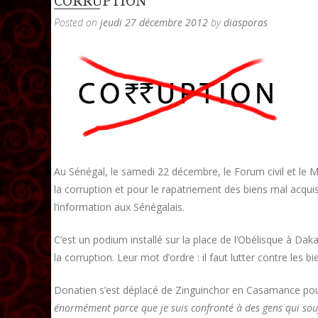
CORRUPTION
Posted on
jeudi 27 décembre 2012
by
diasporas
Au Sénégal, le samedi 22 décembre, le Forum civil et le
la corruption et pour le rapatriement des biens mal acquis.
l’information aux Sénégalais.
C’est un podium installé sur la place de l’Obélisque à Da
la corruption. Leur mot d’ordre : il faut lutter contre les 
Donatien s’est déplacé de Zinguinchor en Casamance pou
énormément parce que je suis confronté à des gens qui souff