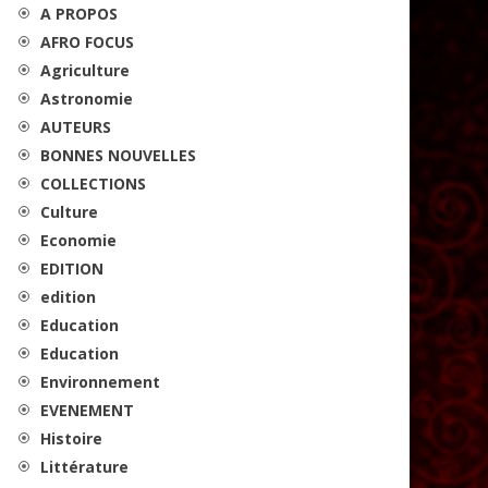
A PROPOS
AFRO FOCUS
Agriculture
Astronomie
AUTEURS
BONNES NOUVELLES
COLLECTIONS
Culture
Economie
EDITION
edition
Education
Education
Environnement
EVENEMENT
Histoire
Littérature