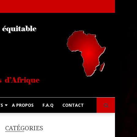
s
TS
A PROPOS
F.A.Q
CONTACT
CATÉGORIES