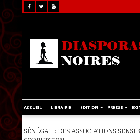
Skip
to
content
ACCUEIL
LIBRAIRIE
EDITION
PRESSE
BO
SÉNÉGAL : DES ASSOCIATIONS SENSI