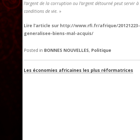
l’argent de la corruption ou l’argent détourné peut servir à
conditions de vie.
»
Lire l’article sur http://www.rfi.fr/afrique/201212
generalisee-biens-mal-acquis/
Posted in
BONNES NOUVELLES
,
Politique
Navigation
Les économies africaines les plus réformatrices
de
l’article