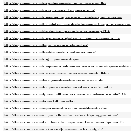
https://diasporas-noires.com/en-gambie-les-electeurs-votent-avec-des-billes/
https://diasporas-noires.com/de-la-prison-au-nobel-qui-est-madiba/
https://diasporas-noires.com/maroc-le-plus-grand-parc-africain-denergie-eolienne-cree/
https://diasporas-noires.com/burundi-transformer-les-dechets-en-charbon-pour-preserver-les-f
https://diasporas-noires.com/cheikh-anta-diop-la-conference-de-niamey-1984/
https://diasporas-noires.com/diaspora-un-village-dirreductibles-africains-en-colombie/
https://diasporas-noires.com/le-premier-avion-made-in-africa/
https://diasporas-noires.com/les-etats-unis-dafrique-bande-annonce/
https://diasporas-noires.com/magnifique-terre-dafrique/
https://diasporas-noires.com/une-jeune-congolaise-invente-une-voiture-electrique-aux-etats-u
https://diasporas-noires.com/un-camerounais-invente-le-systeme-anticollision/
https://diasporas-noires.com/le-congo-se-lance-dans-la-conquete-spatiale/
https://diasporas-noires.com/lafrique-berceau-de-lhumanite-et-de-la-civilisation/
https://diasporas-noires.com/lyonel-trouillot-laureat-du-grand-prix-du-roman-metis-2011/
https://diasporas-noires.com/focus-cheikh-anta-diop/
https://diasporas-noires.com/a-quoi-ressemble-la-premiere-tablette-africaine/
https://diasporas-noires.com/origine-de-lhumanite-histoire-dafrique-egypte-antique/
https://diasporas-noires.com/les-richesses-de-lafrique-nouvel-enjeu-economique-mondial/
https://diasporas-noires.com/docteur-ovadje-inventeur-de-leatset-nigeria/