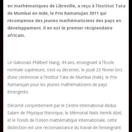
en mathématiques de Libreville, a reçu à l’Institut Tata
de Mumbai en Inde, le Prix Ramanujan 2011 qui
récompense des jeunes mathématiciens des pays en
développement. Il en est le premier récipiendaire
africain.
Le Gabonais Philibert Nang, 44 ans, enseignant à l’Ecole
Publier un livre
normale supérieure, s’est vu décerner, le jeudi 23 février lors
Charte
d’une cérémonie à l’Institut Tata de Mumbai (Inde), le Prix
Collections
Ramanujan pour les jeunes mathématiciens de pays
Formation en Édition Numérique
émergents.
Les ateliers d’écriture littéraire
Décerné conjointement par le Centre international Abdus
Salam de Physique théorique, le Mémorial Niels Henrik Abel,
Mame Hulo
et le Fonds de l’Union mathématique internationale, cette
AUTEURS
distinction est une reconnaissance du travail de l’enseignant