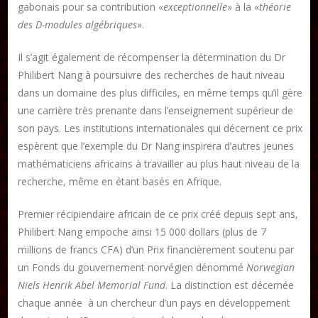
gabonais pour sa contribution «
exceptionnelle
» à la «
théorie
Publier un article
des D-modules algébriques
».
Il s’agit également de récompenser la détermination du Dr
Philibert Nang à poursuivre des recherches de haut niveau
DON
dans un domaine des plus difficiles, en même temps qu’il gère
une carrière très prenante dans l’enseignement supérieur de
Les ateliers d’écriture littéraire
son pays. Les institutions internationales qui décernent ce prix
Formation en Édition Numérique
espèrent que l’exemple du Dr Nang inspirera d’autres jeunes
mathématiciens africains à travailler au plus haut niveau de la
recherche, même en étant basés en Afrique.
Premier récipiendaire africain de ce prix créé depuis sept ans,
Philibert Nang empoche ainsi 15 000 dollars (plus de 7
millions de francs CFA) d’un Prix financièrement soutenu par
un Fonds du gouvernement norvégien dénommé
Norwegian
Niels Henrik Abel Memorial Fund
. La distinction est décernée
chaque année à un chercheur d’un pays en développement