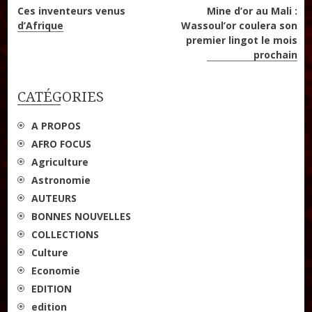
Navigation
Ces inventeurs venus
Mine d’or au Mali :
d’Afrique
Wassoul’or coulera son
de
premier lingot le mois
prochain
l’article
CATÉGORIES
A PROPOS
AFRO FOCUS
Agriculture
Astronomie
AUTEURS
BONNES NOUVELLES
COLLECTIONS
Culture
Economie
EDITION
edition