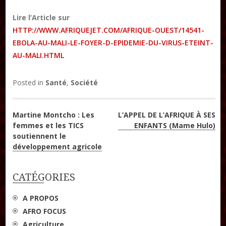
DON
Lire l’Article sur
HTTP://WWW.AFRIQUEJET.COM/AFRIQUE-OUEST/14541-
Les ateliers d’écriture littéraire
EBOLA-AU-MALI-LE-FOYER-D-EPIDEMIE-DU-VIRUS-ETEINT-
Formation en Édition Numérique
AU-MALI.HTML
Posted in
Santé
,
Société
Navigation
Martine Montcho : Les
L’APPEL DE L’AFRIQUE À SES
femmes et les TICS
ENFANTS (Mame Hulo)
de
soutiennent le
développement agricole
l’article
CATÉGORIES
A PROPOS
AFRO FOCUS
Agriculture