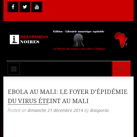
Skip
to
content
Librairie Numérique équitable
Diasporas
PRIMARY MENU
Noires
EBOLA AU MALI: LE FOYER D’ÉPIDÉMIE
DU VIRUS ÉTEINT AU MALI
Posted on
dimanche 21 décembre 2014
by
diasporas