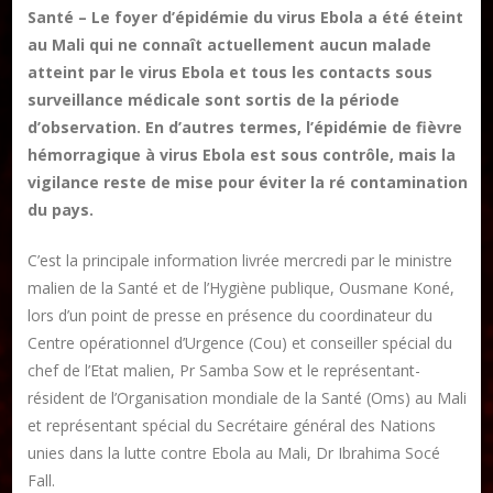
Santé – Le foyer d’épidémie du virus Ebola a été éteint
au Mali qui ne connaît actuellement aucun malade
atteint par le virus Ebola et tous les contacts sous
surveillance médicale sont sortis de la période
Publier un livre
d’observation. En d’autres termes, l’épidémie de fièvre
hémorragique à virus Ebola est sous contrôle, mais la
Charte
vigilance reste de mise pour éviter la ré contamination
Collections
du pays.
Formation en Édition Numérique
Les ateliers d’écriture littéraire
C’est la principale information livrée mercredi par le ministre
malien de la Santé et de l’Hygiène publique, Ousmane Koné,
Mame Hulo
lors d’un point de presse en présence du coordinateur du
Centre opérationnel d’Urgence (Cou) et conseiller spécial du
AUTEURS
chef de l’Etat malien, Pr Samba Sow et le représentant-
résident de l’Organisation mondiale de la Santé (Oms) au Mali
Publier un article
et représentant spécial du Secrétaire général des Nations
unies dans la lutte contre Ebola au Mali, Dr Ibrahima Socé
Fall.