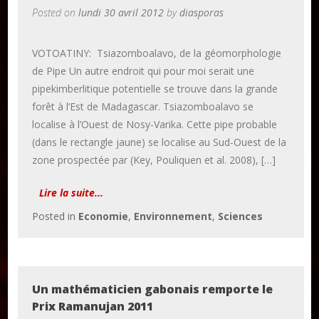
Posted on
lundi 30 avril 2012
by
diasporas
Publier un article
VOTOATINY: Tsiazomboalavo, de la géomorphologie
de Pipe Un autre endroit qui pour moi serait une
pipekimberlitique potentielle se trouve dans la grande
DON
forêt à l’Est de Madagascar. Tsiazomboalavo se
localise à l’Ouest de Nosy-Varika. Cette pipe probable
Les ateliers d’écriture littéraire
(dans le rectangle jaune) se localise au Sud-Ouest de la
Formation en Édition Numérique
zone prospectée par (Key, Pouliquen et al. 2008), […]
Lire la suite...
Posted in
Economie
,
Environnement
,
Sciences
Un mathématicien gabonais remporte le
Prix Ramanujan 2011