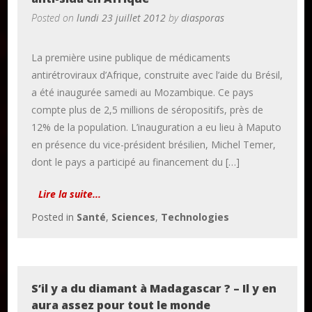
Posted on
lundi 23 juillet 2012
by
diasporas
La première usine publique de médicaments
antirétroviraux d’Afrique, construite avec l’aide du Brésil,
a été inaugurée samedi au Mozambique. Ce pays
compte plus de 2,5 millions de séropositifs, près de
12% de la population. L’inauguration a eu lieu à Maputo
en présence du vice-président brésilien, Michel Temer,
dont le pays a participé au financement du […]
Publier un livre
Charte
Lire la suite...
Collections
Posted in
Santé
,
Sciences
,
Technologies
Formation en Édition Numérique
Les ateliers d’écriture littéraire
Mame Hulo
S’il y a du diamant à Madagascar ? – Il y en
aura assez pour tout le monde
AUTEURS