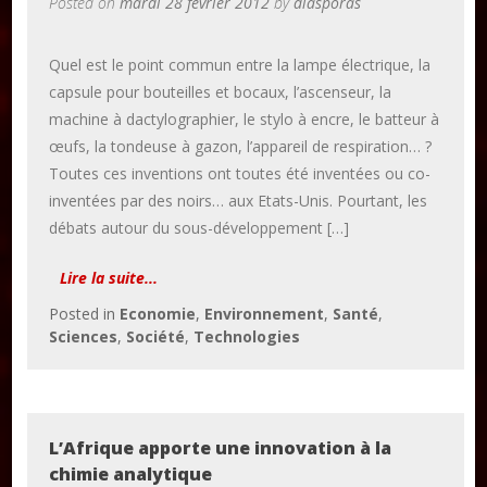
Posted on
mardi 28 février 2012
by
diasporas
Quel est le point commun entre la lampe électrique, la
capsule pour bouteilles et bocaux, l’ascenseur, la
machine à dactylographier, le stylo à encre, le batteur à
œufs, la tondeuse à gazon, l’appareil de respiration… ?
Toutes ces inventions ont toutes été inventées ou co-
inventées par des noirs… aux Etats-Unis. Pourtant, les
débats autour du sous-développement […]
Lire la suite...
Posted in
Economie
,
Environnement
,
Santé
,
Sciences
,
Société
,
Technologies
L’Afrique apporte une innovation à la
chimie analytique